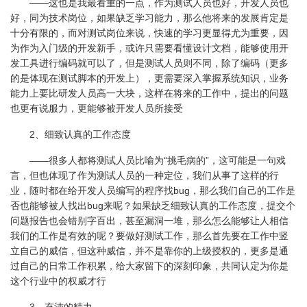
——这也是我最看重的一点，作为测试人员也好，开发人员也
好，同为技术岗位，如果缺乏学习能力，那么他将来的发展肯定是
十分有限的，而对测试岗位来说，快速的学习更显得尤为重要，因
为作为入门级的开发新手，或许只需要看懂设计文档，能够使用开
发工具进行编码就可以了，但是测试人员则不同，除了编码（更多
的是体现在测试脚本的开发上），更需要深入掌握系统知识，业务
能力上要比研发人员高一大块，这样在将来的工作中，提出的问题
也更有说服力，更能够被开发人员所接受
2、细致认真的工作态度
——很多人都将测试人员比喻为“挑毛病的”，这可能是一句戏
言，但也体现了作为测试人员的一种定位，我们从事了这样的行
业，随时都在给开发人员编写的程序找bug，那么我们自己的工作是
否也能够被人找出bug来呢？如果缺乏细致认真的工作态度，提交个
问题报告也会错别字百出，甚至漏洞一堆，那么怎么能够让人相信
我们的工作是有效的呢？要做好测试工作，那么首先要在工作中竖
立自己的威信，但这种威信，并不是靠你的上级授权的，更多是通
过自己的日常工作积累，给大家留下的深刻印象，共同认定为你是
这个行业中的权威才行