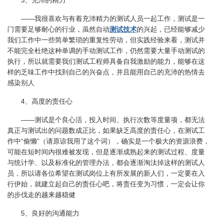
3、充沛的精力
——我很喜欢与有着充沛精力的测试人员一起工作，测试是一
门需要足够耐心的行业，虽然自动
测试技术
的兴起，已经能够减少
我们工作中一些简单繁琐的重复性劳动，但实践经验来看，测试并
不能完全杜绝这种单调的手动测试工作，仍然需要大量手动测试的
执行，所以就需要我们测试工程师具备自我激励的能力，能够在这
样的乏味工作中找到自己的兴奋点，并且能用自己的充沛的热情去
感染别人
4、高度的责任心
——测试是个良心活，投入时间、执行次数等度量项，都无法
真正与测试出的问题数成正比，如果缺乏高度的责任心，在测试工
作中“偷懒”（请原谅我用了这个词），确实是一个极大的资源浪费，
可能在短时间内很难被发现，但是逐渐成熟起来的测试过程、度量
与统计学、以及标准化的管理办法，都会逐渐淘汰掉这样的测试人
员，所以请各位希望在测试岗位上有所发展的新人们，一定要在入
行伊始，就建立起自己的责任心吧，将责任变为习惯，一定会让你
的步伐走的越来越稳健
5、良好的沟通能力