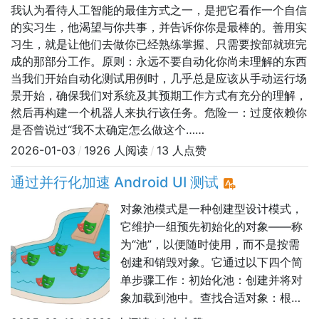
我认为看待人工智能的最佳方式之一，是把它看作一个自信
的实习生，他渴望与你共事，并告诉你你是最棒的。善用实
习生，就是让他们去做你已经熟练掌握、只需要按部就班完
成的那部分工作。原则：永远不要自动化你尚未理解的东西
当我们开始自动化测试用例时，几乎总是应该从手动运行场
景开始，确保我们对系统及其预期工作方式有充分的理解，
然后再构建一个机器人来执行该任务。危险一：过度依赖你
是否曾说过“我不太确定怎么做这个……
2026-01-03
/
1926 人阅读
/
13 人点赞
通过并行化加速 Android UI 测试
​​对象池模式是一种创建型设计模式，
它维护一组预先初始化的对象——称
为“池”，以便随时使用，而不是按需
创建和销毁对象。它通过以下四个简
单步骤工作：初始化池：创建并将对
象加载到池中。查找合适对象：根据
特定标准选择一个可用对象。获取对