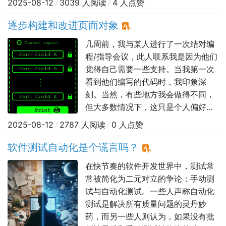
2025-08-12
/
3039 人阅读
/
4 人点赞
象：预留对象供专用。释放对象：在
使用后将对象返回池中。为什么使用
逐步构建和改进页面对象
对象池模式？主要好处是高效的资源
几周前，我与某人进行了一次结对编
管理和并行化协同，特别是在运行并
程/指导会议，此人联系我是因为他们
行测试时。它还有助于解决常见问
觉得自己需要一些支持。当我第一次
题：会话冲突
看到他们编写的代码时，我印象深
刻。当然，有些地方我会做得不同，
但大多数情况下，这只是个人偏好，
并不是我的方法比他们的方法更好。
2025-08-12
/
2787 人阅读
/
0 人点赞
我们没有直接修改他们的代码，而是
决定从零开始一起构建一些测试代
软件测试自动化是个谎言吗？
码，在此过程中讨论和应用良好的编
​​在快节奏的软件开发世界中，测试常
程原则和模式。由于测试使用的是
常被简化为二元对立的争论：手动测
TypeScript中的Playwright，并且主
试与自动化测试。一些人声称自动化
测试是解决所有质量问题的灵丹妙
药，而另一些人则认为，如果没有批