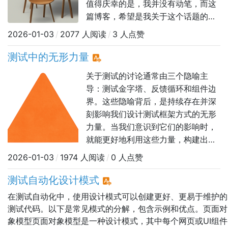
值得庆幸的是，我并没有动笔，而这
篇博客，希望是我关于这个话题的最
后一篇文章。下面，我想提出一个关
2026-01-03
/
2077 人阅读
/
3 人点赞
于质量的思考模型。质量=工程化+体
验化上周，我在LinkedIn上发表了一
测试中的无形力量
个颇具争议的观点：我不相信“质量工
关于测试的讨论通常由三个隐喻主
程”是可行的。这篇文章旨在更详细地
导：测试金字塔、反馈循环和组件边
阐述我的立场。你可以不同意，但请
界。这些隐喻背后，是持续存在并深
刻影响我们设计测试框架方式的无形
力量。当我们意识到它们的影响时，
就能更好地利用这些力量，构建出适
合特定应用程序、组织和具体情境的
2026-01-03
/
1974 人阅读
/
0 人点赞
测试框架。本文将简要介绍每个隐
喻、它们所代表的力量，以及我们在
测试自动化设计模式
设计测试框架时如何驾驭这些力量。
在测试自动化中，使用设计模式可以创建更好、更易于维护的
测试金字塔测试金字塔代表了信心与
测试代码。以下是常见模式的分解，包含示例和优点。页面对
成本之间的张力。更大规模的测试
象模型页面对象模型是一种设计模式，其中每个网页或UI组件