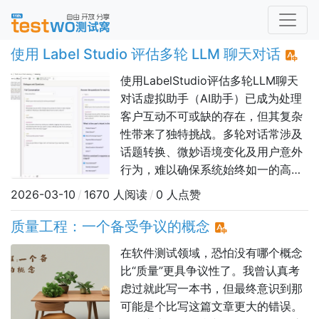
使用 Label Studio 评估多轮 LLM 聊天对话
使用LabelStudio评估多轮LLM聊天
对话虚拟助手（AI助手）已成为处理
客户互动不可或缺的存在，但其复杂
性带来了独特挑战。多轮对话常涉及
话题转换、微妙语境变化及用户意外
行为，难以确保系统始终如一的高效
表现。要改进这些系统，我们需要明
2026-03-10
/
1670 人阅读
/
0 人点赞
确其不足之处——而这始于结构化评
估与人类反馈。评估虚拟助手最有效
质量工程：一个备受争议的概念
的方法之一是采用轮次级标注。通过
在软件测试领域，恐怕没有哪个概念
将对话分解为独立轮次，我们可以详
比“质量”更具争议性了。我曾认真考
细分析每次交互，从而发现诸如意图
虑过就此写一本书，但最终意识到那
识
可能是个比写这篇文章更大的错误。