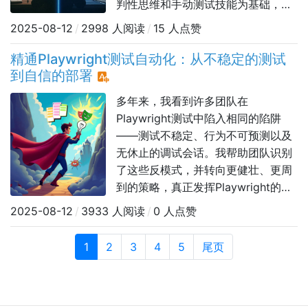
判性思维和手动测试技能为基础，即
使是最好的自动化测试也会不尽如人
2025-08-12
/
2998 人阅读
/
15 人点赞
意。然而，真相介于两者之间。测试
不仅仅是执行步骤，它是一个互动的
精通Playwright测试自动化：从不稳定的测试
认知过程，需要适应性、创造力和深
到自信的部署
刻的理解。自动化测试有其用武之
​​多年来，我看到许多团队在
地，但它无法取代人类在实时探索、
Playwright测试中陷入相同的陷阱
质疑和适应方面的
——测试不稳定、行为不可预测以及
无休止的调试会话。我帮助团队识别
了这些反模式，并转向更健壮、更周
到的策略，真正发挥Playwright的强
大功能。在这篇文章中，我分享了经
2025-08-12
/
3933 人阅读
/
0 人点赞
过艰苦努力才学到的经验，以及一些
我在将混乱的测试自动化策略转变为
1
2
3
4
5
尾页
弹性、高效的系统中的示例。我将带
你了解一些主要挑战，并提供经过官
方Playwright文档验证的提