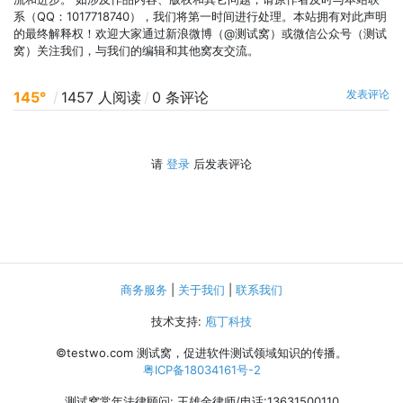
系（QQ：1017718740），我们将第一时间进行处理。本站拥有对此声明
的最终解释权！欢迎大家通过新浪微博（@测试窝）或微信公众号（测试
窝）关注我们，与我们的编辑和其他窝友交流。
发表评论
145°
/
1457 人阅读
/
0 条评论
请
登录
后发表评论
商务服务
|
关于我们
|
联系我们
技术支持:
庖丁科技
©testwo.com
测试窝，促进软件测试领域知识的传播。
粤ICP备18034161号-2
测试窝常年法律顾问: 王雄金律师/电话:13631500110