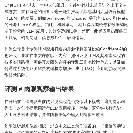
ChatGPT 在过去一年中人气飙升。它能够针对未曾见过的上下文生
成连贯且富有诗意的回答，这一能力推动了其他基础大型语言模型
（LLM）的发展，例如 Anthropic 的 Claude、谷歌的 Bard 和 Meta
的开源 LLaMA 模型。由此，机器学习工程师得以围绕专有数据构建
基于检索的 LLM 应用，其效率远超以往。然而，此类应用仍面临三
大挑战：幻觉问题、信息滞后性、语境偏差。
作为全球首个专为LLM应用打造的开源评测基础设施Confident AI的
创始人，我将在本文详解以下内容：如何评测LLM及其检索流程的
技术实现路径、可供开发团队选择的评测工作流设计范式，以及如
何通过系统化评测解决构建检索增强生成（RAG）应用时频发的典
型技术陷阱。
评测 ≠ 肉眼观察输出结果
在开始前，请确认当前的评测流程是否类似以下模式：遍历提示词
列表，对每个提示词运行LLM应用程序，等待一两分钟执行完毕，
人工逐条检查结果，并试图根据每个输入判断输出质量。
如果这听起来似曾相识，那么本文正是为你准备的。（相信阅读结
束后，你会掌握如何告别这种低效的"肉眼审核"工作模式。）