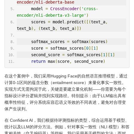
encoder/nli-deberta-base
      model 
=
CrossEncoder
(
'cross-
encoder/nli-deberta-v3-large'
)
      scores 
=
 model
.
predict
([(
text_a
,
text_b
),
(
text_b
,
 text_a
)])
      softmax_scores 
=
 softmax
(
scores
)
      score 
=
 softmax_scores
[
0
][
1
]
      second_score 
=
 softmax_scores
[
1
][
1
]
return
 max
(
score
,
 second_score
)
在这个案例中，我们采用Hugging Face的自然语言推理模型，通过
计算0-1区间的蕴含分数（entailment score）来量化事实一致性。
实现方式无需拘泥于此，关键是要建立量化机制——你需要为每个
指标设计评分逻辑并找到实现路径。特别提示：由于LLM输出具有
概率性特征，评分系统应容忍语义等效的不同表述，避免对合理变
体产生误判。
在 Confident AI，我们根据待评测指标的类型，综合运用基于模型、
统计以及LLM的评分方法。例如，针对事实一致性（NLI 模型）和答
案相关性（交叉编码器）等指标，我们采用基于模型的方法；而对