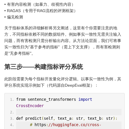
• 有害内容检测（如暴力、歧视性内容）
• RAGAS（专用于RAG流程的评测框架）
• 偏见检测
关于指标体系的详细解析将另文阐述，这里有个你需要注意的地
方，不同指标依赖不同的数据组件。例如事实一致性无需关注输入
问题，而有害检测只需分析输出内容。从方法论层面，我们可将事
实一致性归为"基于参考的指标"（需上下文支撑），而有害检测则
是"无参考指标"。
第三步——构建指标评分系统
此阶段需要为每个指标开发量化评分逻辑。以事实一致性为例，其
评分系统实现示例如下（代码源自DeepEval框架）：
from sentence_transformers 
import
CrossEncoder
def predict
(
self
,
 text_a
:
 str
,
 text_b
:
 str
):
#
 https
:
//huggingface.co/cross-