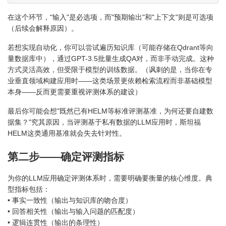
在这个环节，"输入"是必选项，而"预期输出"和"上下文"则是可选项
（后续会解释原因）。
若想实现自动化，你可以尝试遍历知识库（可能存储在Qdrant等向
量数据库中），通过GPT-3.5批量生成QA对，而非手动完成。这种
方式灵活高效，但受限于模型的训练数据。（讽刺的是，当你在专
业垂直领域构建应用时——这类场景更依赖检索流程而非基础模型
本身——反而更需要重视评测体系的建设）
最后你可能会想"既然已有HELM等标准评测基准，为何还要自建数
据集？"究其原因，当评测基于私有数据的LLM应用时，斯坦福
HELM这类通用基准就会失去针对性。
第二步——确定评测指标
为你的LLM应用确定评测体系时，需要明确要衡量的核心维度。典
型指标包括：
• 事实一致性（输出与知识库的吻合度）
• 回答相关性（输出与输入问题的匹配度）
• 逻辑连贯性（输出的条理性）