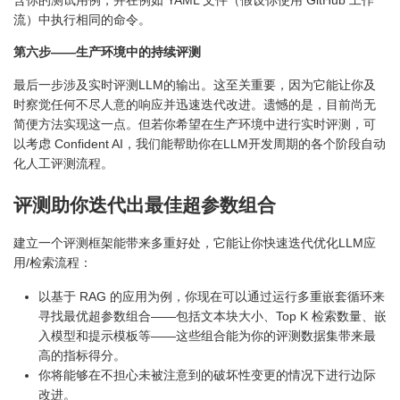
含你的测试用例，并在例如 YAML 文件（假设你使用 GitHub 工作
流）中执行相同的命令。
第六步——生产环境中的持续评测
最后一步涉及实时评测LLM的输出。这至关重要，因为它能让你及
时察觉任何不尽人意的响应并迅速迭代改进。遗憾的是，目前尚无
简便方法实现这一点。但若你希望在生产环境中进行实时评测，可
以考虑 Confident AI，我们能帮助你在LLM开发周期的各个阶段自动
化人工评测流程。
评测助你迭代出最佳超参数组合
建立一个评测框架能带来多重好处，它能让你快速迭代优化LLM应
用/检索流程：
以基于 RAG 的应用为例，你现在可以通过运行多重嵌套循环来
寻找最优超参数组合——包括文本块大小、Top K 检索数量、嵌
入模型和提示模板等——这些组合能为你的评测数据集带来最
高的指标得分。
你将能够在不担心未被注意到的破坏性变更的情况下进行边际
改进。