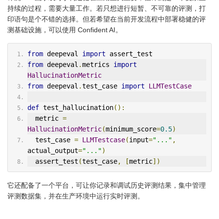
持续的过程，需要大量工作。若只想进行短暂、不可靠的评测，打
印语句是个不错的选择。但若希望在当前开发流程中部署稳健的评
测基础设施，可以使用 Confident AI。
from
 deepeval 
import
 assert_test
from
 deepeval
.
metrics 
import
HallucinationMetric
from
 deepeval
.
test_case 
import
LLMTestCase
def
 test_hallucination
():
  metric 
=
HallucinationMetric
(
minimum_score
=
0.5
)
  test_case 
=
LLMTestcase
(
input
=
"..."
,
actual_output
=
"..."
)
  assert_test
(
test_case
,
[
metric
])
它还配备了一个平台，可让你记录和调试历史评测结果，集中管理
评测数据集，并在生产环境中运行实时评测。