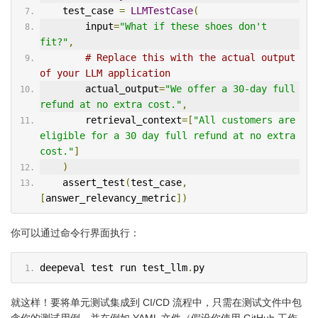
    test_case 
=
LLMTestCase
(
        input
=
"What if these shoes don't 
fit?"
,
# Replace this with the actual output 
of your LLM application
        actual_output
=
"We offer a 30-day full 
refund at no extra cost."
,
        retrieval_context
=[
"All customers are 
eligible for a 30 day full refund at no extra 
cost."
]
)
    assert_test
(
test_case
,
[
answer_relevancy_metric
])
你可以通过命令行界面执行：
deepeval test run test_llm
.
py
就这样！要将单元测试集成到 CI/CD 流程中，只需在测试文件中包