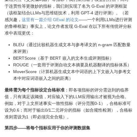
于连贯性等更微妙的指标，我们则实现了名为 G-Eval 的评测框架
（该框架结合LLMs与思维链技术，利用 GPT-4 进行评测）。（若
感兴趣，
这里有一篇介绍 GEval 的论文
——一个利用LLMs进行评测
的鲁棒框架）事实上，论文作者发现 G-Eval 在以下所有传统评分标
准中表现更优：
BLEU（通过比较机器生成文本与参考译文的 n-gram 匹配数量
来评测）
BERTScore（基于 BERT 嵌入的文本生成评测指标）
ROUGE（一套用于评测自动文本摘要及机器翻译的指标体系）
MoverScore（计算机器生成文本中词语的上下文嵌入与参考文
本中对应词语嵌入之间的距离）
最终需为每个指标设定合格标准
：即各项指标的评分需达到的临界
值，只有满足该阈值，对应输入下的LLM应用输出才被视为合格。
例如，对于上文所述事实一致性指标（评分范围0-1），合格标准可
设为0.6；而对于输出0/1二元评分的指标（如合规性检测），合格标
准则需设为1（即必须完全合规）。
第四步——将每个指标应用于你的评测数据集