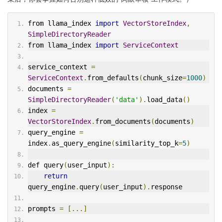
from llama_index 
import
VectorStoreIndex
,
SimpleDirectoryReader
from llama_index 
import
ServiceContext
service_context 
=
ServiceContext
.
from_defaults
(
chunk_size
=
1000
)
documents 
=
SimpleDirectoryReader
(
'data'
).
load_data
()
index 
=
VectorStoreIndex
.
from_documents
(
documents
)
query_engine 
=
index
.
as_query_engine
(
similarity_top_k
=
5
)
def query
(
user_input
):
return
query_engine
.
query
(
user_input
).
response
prompts 
=
[...]