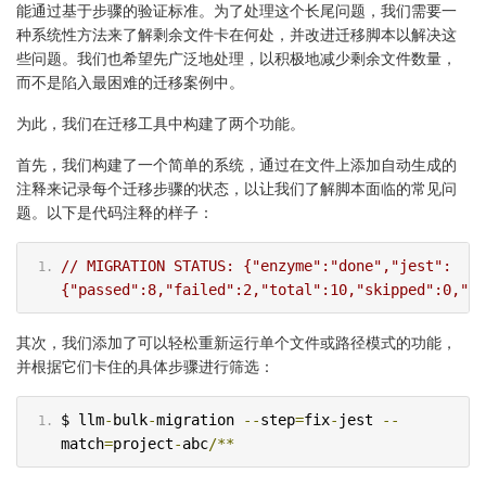
能通过基于步骤的验证标准。为了处理这个长尾问题，我们需要一
种系统性方法来了解剩余文件卡在何处，并改进迁移脚本以解决这
些问题。我们也希望先广泛地处理，以积极地减少剩余文件数量，
而不是陷入最困难的迁移案例中。
为此，我们在迁移工具中构建了两个功能。
首先，我们构建了一个简单的系统，通过在文件上添加自动生成的
注释来记录每个迁移步骤的状态，以让我们了解脚本面临的常见问
题。以下是代码注释的样子：
// MIGRATION STATUS: {"enzyme":"done","jest":
{"passed":8,"failed":2,"total":10,"skipped":0,"su
其次，我们添加了可以轻松重新运行单个文件或路径模式的功能，
并根据它们卡住的具体步骤进行筛选：
$ llm
-
bulk
-
migration 
--
step
=
fix
-
jest 
--
match
=
project
-
abc
/**