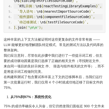
\n$
{
siblingTestFilesSourceCode
}`,
`
RTL
示例：
\n$
{
reactTestingLibraryExamples
}`,
`导入语句：
\n$
{
nearestImportSourceCode
}`,
`组件源码：
\n$
{
componentFileSourceCode
}`,
`待迁移测试：
\n$
{
testFileSourceCode
}`,
].
join
(
'\n\n'
);
这种丰富的上下文方法被证明对这些更复杂的文件非常有效 ——
LLM 能够更好地理解团队特定模式、常见的测试方法以及代码库的
整体架构。
我们应注意到，尽管在此步骤中我们进行了一些提示词工程，但主
要的成功驱动因素是我们选择了正确的相关文件（寻找附近文件、
来自同一项目的良好示例文 件、 筛选与组件相关的文件等），而不
是将提示词工程做到完美。
在构建和测试了包含重试和丰富上下文的迁移脚本后，当我们运行
第一次批量运行时，我们仅用 4 个小时就成功地迁移了目标文件的
75%。
从75%到97%：系统性优化
75% 的成功率确实令人兴奋，但它仍然使我们面临近 900 个文件未