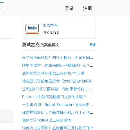
h
登录
注册
测试杰克
访客 5736
测试杰克
的其他博文
更多
去了阿里面试软件测试工程师，面试官问我
3-5年的职业规划！
阿里面试官：你未来的职业规划是什么？这
样回答最加分？
成为优秀自动化测试工程师的7个步骤
站在面试官的角度思考“你为什么做软件测
试”？思路➕参考示例
这8道接口测试面试题！你如果都答好，I
want you！
Postman中如何实现接口之间的关联？
一文讲透彻！Robot Framwork测试框架教
程（全能）
你这样写简历，连面试机会都没有！别说我
没告诉你
我的六年软件测试工程师感悟
软件测试自学到什么程度可以开始找工作？