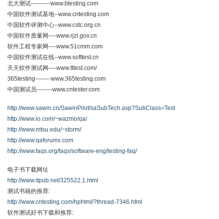
北大测试----------www.btesting.com
中国软件测试基地--www.cntesting.com
中国软件评测中心--www.cstc.org.cn
中国软件质量网----www.rjzl.gov.cn
软件工程专家网----www.51cmm.com
中国软件测试在线--www.softtest.cn
天天软件测试网----www.tttest.com/
365testing--------www.365testing.com
中国测试员--------www.cntester.com
http://www.sawin.cn/SawinPilot/saSubTech.asp?SubClass=Test
http://www.io.com/~wazmo/qa/
http://www.mtsu.edu/~storm/
http://www.qaforums.com
http://www.faqs.org/faqs/software-eng/testing-faq/
电子书下载网址
http://www.itpub.net/325522,1.html
测试书籍的推荐:
http://www.cntesting.com/hphtml/?thread-7346.html
软件测试好书下载和推荐: