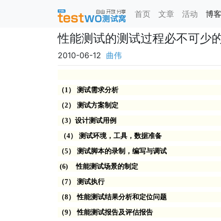
首页
文章
活动
博
性能测试的测试过程必不可少的
2010-06-12
曲伟
（
1
）
测试需求分析
（
2
）
测试方案制定
（
3
）设计测试用例
（
4
）
测试环境，工具，数据准备
（
5
）
测试脚本的录制，编写与调试
(6)
性能测试场景的制定
（
7
）
测试执行
（
8
）
性能测试结果分析和定位问题
（
9
）
性能测试报告及评估报告