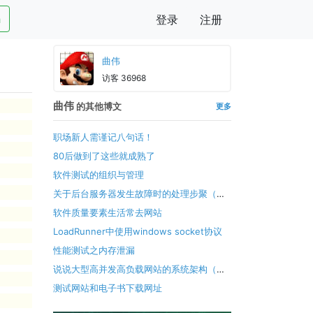
h
登录
注册
曲伟
访客 36968
曲伟
的其他博文
更多
职场新人需谨记八句话！
80后做到了这些就成熟了
软件测试的组织与管理
关于后台服务器发生故障时的处理步聚（经
验整理）
软件质量要素
生活常去网站
LoadRunner中使用windows socket协议
性能测试之内存泄漏
说说大型高并发高负载网站的系统架构（转
载）
测试网站和电子书下载网址