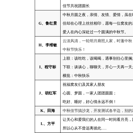
佳节共祝团圆长
中秋月圆之夜，亲情、友情、爱情，虽在
G
、鲁红景
但却在心理上丝丝相印，愿每一位窝友的
爱人在内心深处过一个圆满的中秋节。
云淡风清，一轮明月廊照人家，时蓬中秋
H
、李维敏
中秋节快乐！
上联：该吃吃，该喝喝，遇事别往心里搁
I
、程守标
下联：谈谈心，聊聊天，开心一天再一天
横批：中秋快乐
祝福窝友们及其家人朋友
J
、胡红军
心圆、梦圆，一家人团团圆圆；
吃好、睡好，好心情永远不倒！
K
、田海
中秋佳节搞沙龙，开发测试各半边，别的
让关心和爱我们的人在同一时间看月亮，
L
、方平
所以心从不曾远离彼此
......