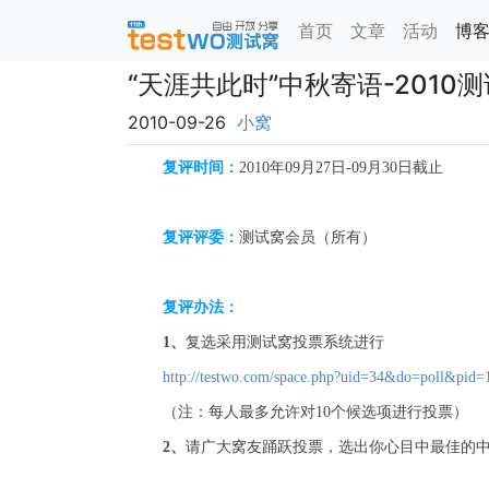
首页
文章
活动
博
“天涯共此时”中秋寄语-201
2010-09-26
小窝
复评
时间：
2010年09月
27
日-09月30
日截止
复评
评委
：
测试窝会员（所有）
复评办法
：
1、
复选采用测试窝投票系统进行
http://testwo.com/space.php?uid=34&do=poll&pid=
（注：每人最多允许对10个候选项进行投票）
2、
请广大窝友踊跃投票，
选出你心目中最佳的