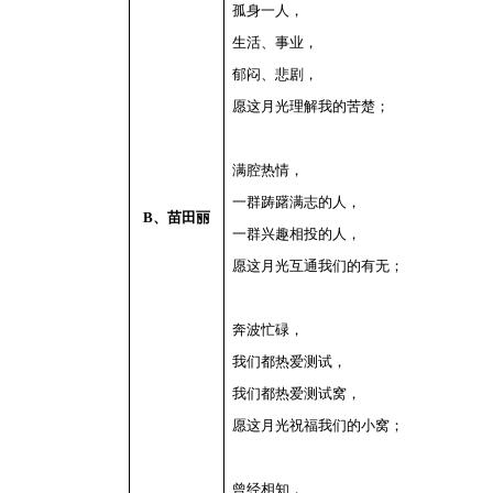
孤身一人，
生活、事业，
郁闷、悲剧，
愿这月光理解我的苦楚；
满腔热情，
一群踌躇满志的人，
B
、苗田丽
一群兴趣相投的人，
愿这月光互通我们的有无；
奔波忙碌，
我们都热爱测试，
我们都热爱测试窝，
愿这月光祝福我们的小窝；
曾经相知，