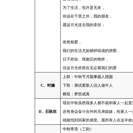
为了生活，也许是无奈，
你远在千里之外，我的朋友，
愿这月光送去我的牵挂；
依然相爱，
我们的生活尤如锁碎组成的拼图，
日子把你、我都压的憔悴，
但这月光依然在见证着我们的爱
上联：中秋节月圆事圆人团圆
C
、时嬿
下联：测试窝新人旧人做牛人
横批：梦想成真
现在中秋虽然很多人都不能和家人一起度
D
、石耿欣
还有身边奋斗在外的兄弟姐妹，给家人一
就能找到回家的感觉。愿所有人在这丰收
中秋寄语（三则）