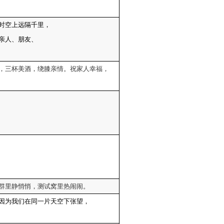
时空上远隔千里，
亲人、朋友、
，三杯美酒，绕膝亲情。祝家人幸福，
;
;
群里静悄悄，测试窝里热闹闹。
因为我们在同一片天空下张望，