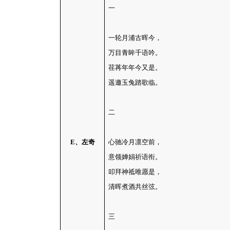
一
一轮月浦古晖今，
万目青眸千语吟。
荏苒年年今又是。
遥邀玉兔踏歌临。
二
E
、左奇
心驰冷月凛空前，
意领婵娟祈语衔。
叩拜神祗唯愿是，
清晖煮酒共丝弦。
三