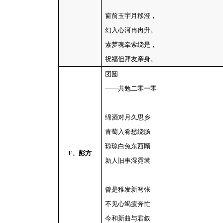
窗前玉宇月移澄，
幻入心河冉冉升。
素梦魂牵萦绕是，
祝福但拜友亲身。
团圆
——共勉二零一零
绵酒对月久思乡
青萄入肴愁绕肠
琼琼白兔东西顾
F
、彭方
新人旧事湿霓裳
曾是稚发新弩张
不见心竭疲奔忙
今和新曲与君叙