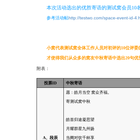
本次活动选出的优胜寄语的测试窝会员10
http://testwo.com/space-event-id-4.
参考活动帖
小窝代表测试窝全体工作人员对初评的10位评
才使得我们从众多的窝友中秋寄语中选出20句
附表：
投票
ID
中秋寄语
愿：皓月当空 窝众齐福。
寄测试窝中秋
皓首归途凝思望
月耀群星九州扬
A
、段辰
当阕对饮千杯享