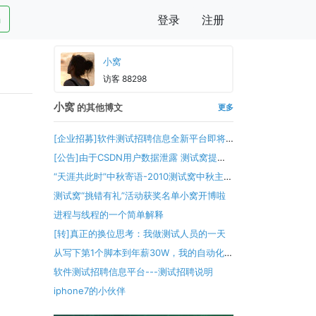
h
登录
注册
小窝
访客 88298
小窝
的其他博文
更多
[企业招募]软件测试招聘信息全新平台即将
起航---测试招聘
[公告]由于CSDN用户数据泄露 测试窝提醒
立即修改密码
“天涯共此时”中秋寄语-2010测试窝中秋主题
活动初评办法
测试窝“挑错有礼”活动获奖名单
小窝开博啦
进程与线程的一个简单解释
[转]真正的换位思考：我做测试人员的一天
从写下第1个脚本到年薪30W，我的自动化测
试心路历程【资源共享】
软件测试招聘信息平台---测试招聘说明
iphone7的小伙伴