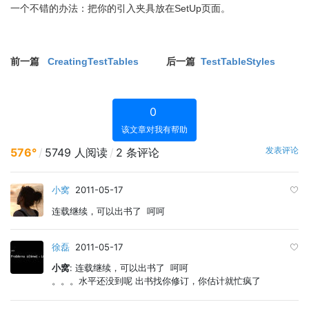
SetUp
一个不错的办法：把你的引入夹具放在
页面。
CreatingTestTables
后一篇
TestTableStyles
前一篇
0
该文章对我有帮助
发表评论
576°
/
5749 人阅读
/
2 条评论
小窝
2011-05-17
连载继续，可以出书了 呵呵
徐磊
2011-05-17
小窝
: 连载继续，可以出书了 呵呵
。。。水平还没到呢 出书找你修订，你估计就忙疯了