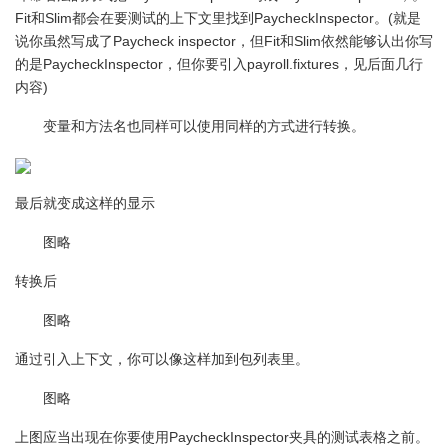
Fit
Slim
PaycheckInspector
(
和
都会在要测试的上下文里找到
。
就是
Paycheck inspector
Fit
Slim
说你虽然写成了
，但
和
依然能够认出你写
PaycheckInspector
payroll.fixtures
的是
，但你要引入
，见后面几行
)
内容
变量和方法名也同样可以使用同样的方式进行转换。
最后就变成这样的显示
图略
转换后
图略
通过引入上下文，你可以像这样加到包列表里。
图略
PaycheckInspector
上图应当出现在你要使用
夹具的测试表格之前。