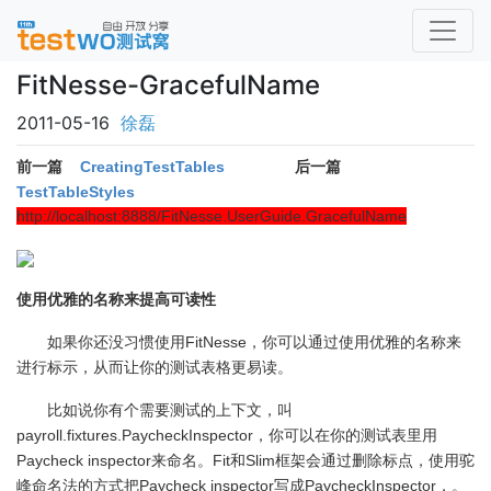
FitNesse-GracefulName
2011-05-16
徐磊
CreatingTestTables
后一篇
前一篇
TestTableStyles
http://localhost:8888/FitNesse.UserGuide
.GracefulName
使用优雅的名称来提高可读性
FitNesse
如果你还没习惯使用
，你可以通过使用优雅的名称来
进行标示，从而让你的测试表格更易读。
比如说你有个需要测试的上下文，叫
payroll.fixtures.PaycheckInspector
，你可以在你的测试表里用
Paycheck inspector
Fit
Slim
来命名。
和
框架会通过删除标点，使用驼
Paycheck inspector
PaycheckInspector
峰命名法的方式把
写成
，。