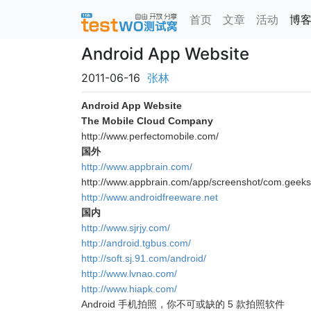
首页
文章
活动
博
Android App Website
2011-06-16
张林
Android App Website
The Mobile Cloud Company
http://www.perfectomobile.com/
国外
http://www.appbrain.com/
http://www.appbrain.com/app/screenshot/com.geeks
http://www.androidfreeware.net
国内
http://www.sjrjy.com/
http://android.tgbus.com/
http://soft.sj.91.com/android/
http://www.lvnao.com/
http://www.hiapk.com/
Android 手机拍照，你不可或缺的 5 款拍照软件