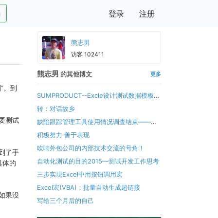
h
登录
注册
熊志男
访客 102411
熊志男
的其他博文
更多
”。到
SUMPRODUCT--Excle设计测试数据模板中
常用的多条件求和公式
转：对话故乡
要测试
缺陷跟踪管理工具使用情况调查结束——最
终获奖名单公布！
积极努力 善于表现
吹响外包公司的内部技术交流的号角！
到了手
自动化测试的目的
2015—测试开发工作思考
具体的
三步实现Excel中用按钮调用宏
Excel宏(VBA)：批量自动生成超链接
如果没
写给三个月后的自己