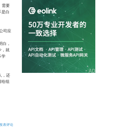
，需要
不是白
公司应
明白，
少，就
多学
人，还
得给组
发表评论