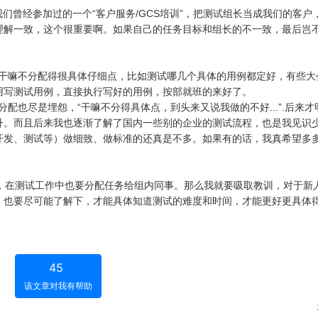
曾经参加过的一个“客户服务/GCS培训”，把测试组长当成我们的客户
理解一致，这个很重要啊。如果自己的任务目标和组长的不一致，最后岂
嘛不分配得很具体仔细点，比如测试哪几个具体的用例都定好，有些大
用写测试用例，直接执行写好的用例，按部就班的来好了。
也尽是埋怨，“干嘛不分得具体点，到头来又说我做的不好...”.后来才
升。而且后来我也逐渐了解了国内一些别的企业的测试流程，也是我见识
开发、测试等）做细致、做标准的还真是不多。如果有的话，我真希望多
，在测试工作中也要分配任务给组内同事。那么我就要吸取教训，对于新
，也要尽可能了解下，才能具体知道测试的难度和时间，才能更好更具体
45
该文章对我有帮助