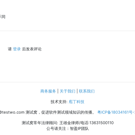
不同
请
登录
后发表评论
商务服务
|
关于我们
|
联系我们
技术支持:
庖丁科技
©testwo.com
测试窝，促进软件测试领域知识的传播。
粤ICP备18034161号-
测试窝常年法律顾问: 王雄金律师/电话:13631500110
公号请关注：智盈IP团队