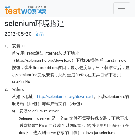
selenium环境搭建
2012-05-20
文晶
安装
1、
IDE
首先用
通过
从以下地址
Firefox
internet
（
）下载
插件
单击
http://seleniumhq.org/download
IDE
,
install now
按钮，弹出
窗口，显示进度条，当下载结束后，显
firefox add-ons
示
完成安装，此时重启
在工具目录下看到
selenium-ide
firefox,
seleniu-ide
安装
2、
rc
从如下地址：
，下载
的
http://seleniumhq.org/download
selenium-rc
服务端（
包）与客户端文件（
包）
jar
zip
安装
a)
selenium-rc server
是一个
文件不需要特殊安装，下载下来
Selenium-rc server
jar
后直接放到指定目录就可以
如
盘
，然后使用如下命令（在
(
d
)
下，进入到
存放的目录）：
dos
server
java-jar selenium-