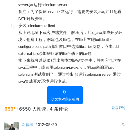
运行
server.jar
selenium-server
备注：为了保证
正常运行，需要先安装
并且配置
server
java,
环境变量。
PATH
安装
b)
selenium-rc client
从上述地址下载客户端文件，解压后，启动
集成开发环
java
境，创建工程，创建包及
包，在
上右键
lib
lib
buildpath-
弹出窗口中选择
页签，点击
configure build path
libraries
add
添加解压后的
路劲下的
包
external jars
lib
jar
接下来就可以从
导出脚本到
文件中，并将它包含在
IDE
JAVA
工程中，或者用
的
来编写
java
selenium-java-client
api
java
测试案例了，通过控制台运行
通过
selenium
selenium server
集成开发环境运行测试。
java
0
该文章对我有帮助
发表评论
659°
/
6550 人阅读
/
4 条评论
邓智群
2012-05-20