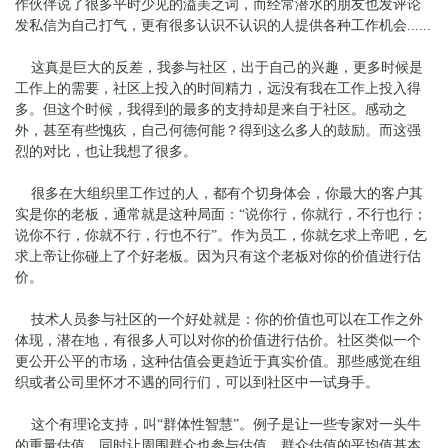
作伙伴说了很多平时少见的溢美之词，而经常潜水的朋友也发评论
发私信为自己打气，更有很多认识不认识的人提供各种工作机会......
这真是巨大的反差，我参与社区，出于自己的兴趣，更多时候是
工作上的需要，社区上投入的时间精力，远没有我在工作上投入得
多。但这个时候，我得到的最多的支持却是来自于社区。感动之
外，甚至有些愧疚，自己何德何能？得到这么多人的鼓励。而这强
烈的对比，也让我想了很多。
很多在大组织里工作过的人，都有个切身体会，你最大的客户其
实是你的老板，通常就是这种局面：“说你行，你就行，不行也行；
说你不行，你就不行，行也不行”。作为员工，你就乞求上帝吧，乞
求上帝让你碰上了个好老板。因为只有这个老板对你的价值进行估
价。
技术人员参与社区的一个好处就是：你的价值也可以在工作之外
体现，潜在地，有很多人可以对你的价值进行估价。社区类似一个
更公开公平的市场，这种估值会更趋近于真实价值。那些感觉在组
织或者公司里怀才不遇的同行们，可以到社区中一试身手。
这个有理论支持，叫“群体性智慧”。例子是让一些专家对一头牛
的重量估值，同时让周围群众也参与估值。群众估值的平均值基本