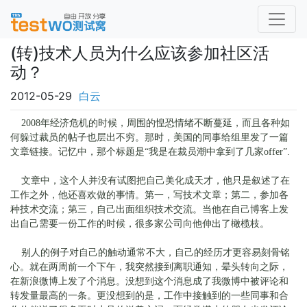
(转)技术人员为什么应该参加社区活
动？
2012-05-29
白云
2008年经济危机的时候，周围的惶恐情绪不断蔓延，而且各种如
何躲过裁员的帖子也层出不穷。那时，美国的同事给组里发了一篇
文章链接。记忆中，那个标题是“我是在裁员潮中拿到了几家offer”.
文章中，这个人并没有试图把自己美化成天才，他只是叙述了在
工作之外，他还喜欢做的事情。第一，写技术文章；第二，参加各
种技术交流；第三，自己出面组织技术交流。当他在自己博客上发
出自己需要一份工作的时候，很多家公司向他伸出了橄榄枝。
别人的例子对自己的触动通常不大，自己的经历才更容易刻骨铭
心。就在两周前一个下午，我突然接到离职通知，晕头转向之际，
在新浪微博上发了个消息。没想到这个消息成了我微博中被评论和
转发量最高的一条。更没想到的是，工作中接触到的一些同事和合