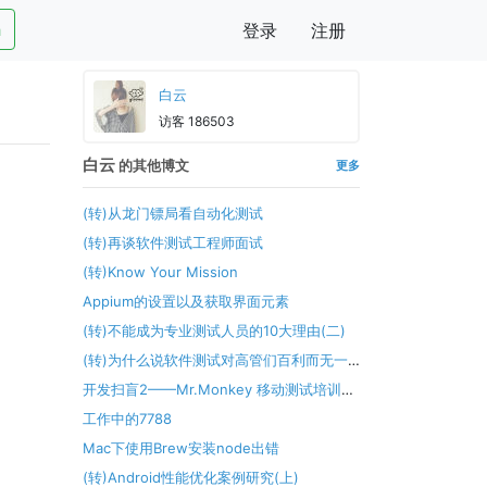
h
登录
注册
白云
访客 186503
白云
的其他博文
更多
(转)从龙门镖局看自动化测试
(转)再谈软件测试工程师面试
(转)Know Your Mission
Appium的设置以及获取界面元素
(转)不能成为专业测试人员的10大理由(二)
(转)为什么说软件测试对高管们百利而无一
害？
开发扫盲2——Mr.Monkey 移动测试培训课
后总结(六)
工作中的7788
Mac下使用Brew安装node出错
(转)Android性能优化案例研究(上)