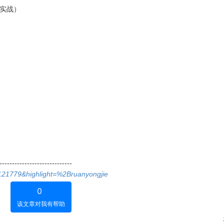
击实战）
-----------------------------
d=121779&highlight=%2Bruanyongjie
0
该文章对我有帮助