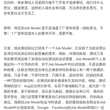
定好的，很多测试人员是因为做不了开发才选择测试。他们没什么
想法，随波逐流。这样的人成长会有问题，无法承担更多责任。主
管有责任去引导员工。
薛明：淘宝的Job Model 是不是涵盖了广度和深度（例如算法、引
擎）？广度和深度对人的要求不同，需要平衡。
元逍：现在测试岗位已经有了一个Job Model，它反映了当前业界以
及淘宝对此岗位的比较普遍的需求。例如，对测试框架、测试工具
等的要求就反映了加强自动化测试的迫切需要，Job Model对个人发
展起到一个引导的作用。对于Job Model中列出的技能，不是说要样
样精通，比较合理的是在保证足够多样性的基础上有一两个精通的
领域。只多不精，可替代性强；只精不多，适应性弱。比较好的是
一种T型的技能结构，在测试的基本领域有扎实的功底。例如，测试
用例的设计、bug定位和分析等。在若干领域能钻下去，成为某一方
面的专家。多不影响深，深以多为基础。随着社会和公司、项目的
需求变化，我们还需要不断更新自己的知识和技能结构，否则就会
落伍。我相信Job Model也会与时俱进， 新的要鼓励的东西会在Job
Model中出现或加强。Google、Facebook的Job Model和我们一定