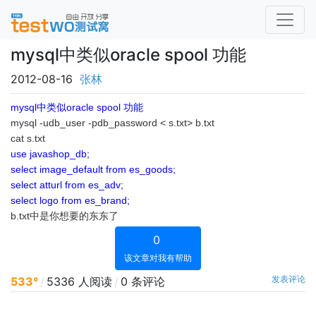
mysql中类似oracle spool 功能
2012-08-16
张林
mysql中类似oracle spool 功能
mysql -udb_user -pdb_password < s.txt> b.txt
cat s.txt
use javashop_db;
select image_default from es_goods;
select atturl from es_adv;
select logo from es_brand;
b.txt中是你想要的东东了
0
该文章对我有帮助
发表评论
533°
/
5336 人阅读
/
0 条评论