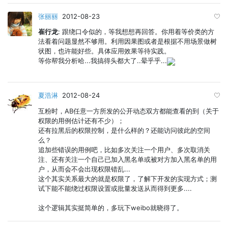
张丽丽
2012-08-23
崔行龙
: 跟绕口令似的，等我想想再回答。你用着等价类的方
法看着问题显然不够用。利用因果图或者是根据不用场景做树
状图，也许能好些。具体应用效果等待实践。
等你帮我分析哈...我搞得头都大了..晕乎乎...
夏浩淋
2012-08-24
互粉时，AB任意一方所发的公开动态双方都能查看的到（关于
权限的用例估计还有不少）；
还有拉黑后的权限控制，是什么样的？还能访问彼此的空间
么？
追加些错误的用例吧，比如多次关注一个用户、多次取消关
注、还有关注一个自己已加入黑名单或被对方加入黑名单的用
户，从而会不会出现权限错乱...
这个其实关系最大的就是权限了，了解下开发的实现方式；测
试下能不能绕过权限设置或批量发送从而得到更多....
这个逻辑其实挺简单的，多玩下weibo就晓得了。