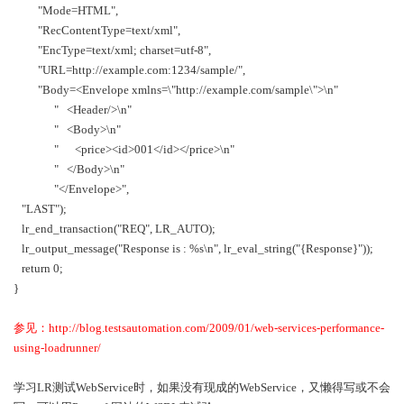
"Mode=HTML",
"RecContentType=text/xml",
"EncType=text/xml; charset=utf-8",
"URL=http://example.com:1234/sample/",
"Body=<Envelope xmlns=\"http://example.com/sample\">\n"
" <Header/>\n"
" <Body>\n"
" <price><id>001</id></price>\n"
" </Body>\n"
"</Envelope>",
"LAST");
lr_end_transaction("REQ", LR_AUTO);
lr_output_message("Response is : %s\n", lr_eval_string("{Response}"));
return 0;
}
参见：
http://blog.testsautomation.com/2009/01/web-services-performance-
using-loadrunner/
学习
LR
测试
WebService
时，如果没有现成的
WebService
，又懒得写或不会