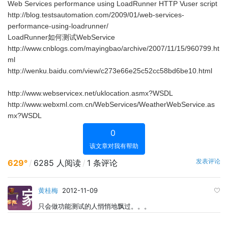
Web Services performance using LoadRunner HTTP Vuser script
http://blog.testsautomation.com/2009/01/web-services-
performance-using-loadrunner/
LoadRunner如何测试WebService
http://www.cnblogs.com/mayingbao/archive/2007/11/15/960799.ht
ml
http://wenku.baidu.com/view/c273e66e25c52cc58bd6be10.html
http://www.webservicex.net/uklocation.asmx?WSDL
http://www.webxml.com.cn/WebServices/WeatherWebService.as
mx?WSDL
0
该文章对我有帮助
发表评论
629°
/
6285 人阅读
/
1 条评论
黄桂梅
2012-11-09
只会做功能测试的人悄悄地飘过。。。