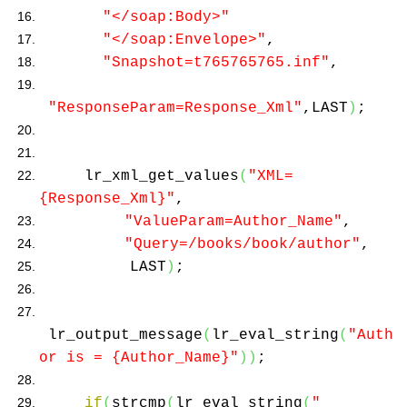
"</soap:Body>"
"</soap:Envelope>"
,
"Snapshot=t765765765.inf"
,
"ResponseParam=Response_Xml"
,LAST
)
;
lr_xml_get_values
(
"XML=
{Response_Xml}"
,
"ValueParam=Author_Name"
,
"Query=/books/book/author"
,
LAST
)
;
lr_output_message
(
lr_eval_string
(
"Auth
or is = {Author_Name}"
))
;
if
(
strcmp
(
lr_eval_string
(
"