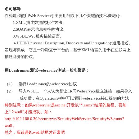
名司解释
在构建和使用
Web Service
时
,
主要用到以下几个关键的技术和规则
:
1.XML:
描述数据的标准方法
.
2.SOAP:
表示信息交换的协议
.
3.WSDL:Web
服务描述语言
.
4.UDDI(Universal Description, Discovery and Integration):
通用描述、
发现与集成，它是一种独立于平台的，基于
XML
语言的用于在互联网上
描述商务的协议。
用
Loadrunner
测试
webservice
测试一般步聚是：
（1）
选择
Loadrunner
的
webservice
协议
（2）
导入
WSDL
。
个人认为是让
LR
同
Webservice
建立连接，如果导入
成功后，在
Operations
栏中可以看到
webservice
接口提供的方法
特别注意：如果
webservier
是
asp.net
开发以“
*.asmx
”结尾的路径。要加
上“？
wsdl
”才能成功。如：
http://192.168.0.30/securityws/SecurityWebService/SecurityWS.asmx?
wsdl
。
总之，应该是以
wsdl
结尾才正常吧