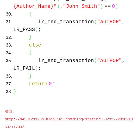
{Author_Name}"
)
,
"John Smith"
)
==
0
)
{
lr_end_transaction
(
"AUTHOR"
,
LR_PASS
)
;
}
else
{
lr_end_transaction
(
"AUTHOR"
,
LR_FAIL
)
;
}
return
0
;
}
引自：
http://s456123123b.blog.163.com/blog/static/563233222010918
53211703/