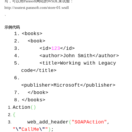
写，可以用
Parasoft
网站的
WSDL
来试验：
http://soatest.parasoft.com/store-01.wsdl
、
示例代码
1.
<books>
2.
<book>
3.
<id>
123
</id>
4.
<author>John Smith</author>
5.
<title>Working with Legacy
code</title>
6.
<publisher>Microsoft</publisher>
7.
</book>
8.
</books>
Action
()
{
web_add_header
(
"SOAPAction"
,
"
\"
CallMe
\"
"
)
;