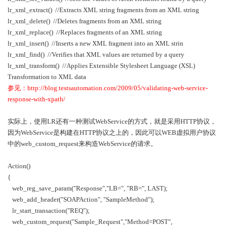
lr_xml_extract()
//Extracts XML string fragments from an XML string
lr_xml_delete()
//Deletes fragments from an XML string
lr_xml_replace()
//Replaces fragments of an XML string
lr_xml_insert()
//Inserts a new XML fragment into an XML strin
lr_xml_find()
//Verifies that XML values are returned by a query
lr_xml_transform()
//Applies Extensible Stylesheet Language (XSL)
Transformation to XML data
参见：
http://blog.testsautomation.com/2009/05/validating-web-service-
response-with-xpath/
实际上，使用
LR
还有一种测试
WebService
的方式，就是采用
HTTP
协议，
因为
WebService
是构建在
HTTP
协议之上的，因此可以
WEB
虚拟用户协议
中的
web_custom_request
来构造
WebService
的请求。
Action()
{
web_reg_save_param("Response","LB=", "RB=", LAST);
web_add_header("SOAPAction", "SampleMethod");
lr_start_transaction("REQ");
web_custom_request("Sample_Request","Method=POST",