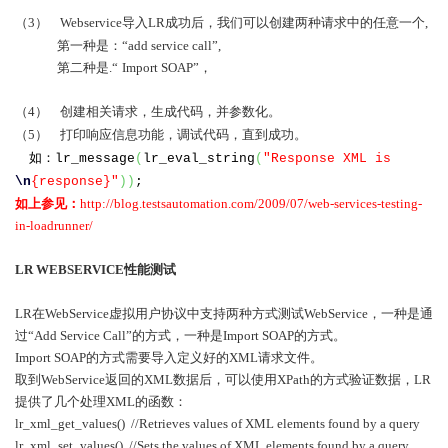
（3）
Webservice
导入
LR
成功后，我们可以创建两种请求中的任意一个
,
第一种是：“
add service call
”
,
第二种是
.
“
Import SOAP
”，
（4）
创建相关请求，生成代码，并参数化。
（5）
打印响应信息功能，调试代码，直到成功。
如：
lr_message
(
lr_eval_string
(
"Response XML is
\n
{response}"
))
;
如上参见：
http://blog.testsautomation.com/2009/07/web-services-testing-
in-loadrunner/
LR WEBSERVICE
性能测试
LR
在
WebService
虚拟用户协议中支持两种方式测试
WebService
，一种是通
过“
Add Service Call
”的方式，一种是
Import SOAP
的方式。
Import SOAP
的方式需要导入定义好的
XML
请求文件。
取到
WebService
返回的
XML
数据后，可以使用
XPath
的方式验证数据，
LR
提供了几个处理
XML
的函数：
lr_xml_get_values()
//Retrieves values of XML elements found by a query
lr_xml_set_values()
//Sets the values of XML elements found by a query