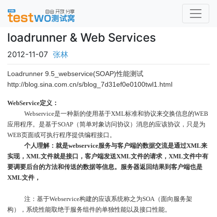
loadrunner & Web Services
2012-11-07
张林
Loadrunner 9.5_webservice(SOAP)性能测试
http://blog.sina.com.cn/s/blog_7d31ef0e0100twl1.html
WebService
定义：
Webservice
是一种新的使用基于
XML
标准和协议来交换信息的
WEB
应用程序。是基于
SOAP
（简单对象访问协议）消息的应该协议，只是为
WEB
页面或可执行程序提供编程接口。
个人理解：就是
webservice
服务与客户端的数据交流是通过
XML
来
实现，
XML
文件就是接口，客户端发送
XML
文件的请求，
XML
文件中有
要调要后台的方法和传送的数据等信息。服务器返回结果到客户端也是
XML
文件，
注：基于
Webservice
构建的应该系统称之为
SOA
（面向服务架
构），系统性能取绝于服务组件的单独性能以及接口性能。