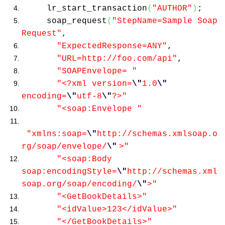
lr_start_transaction
(
"AUTHOR"
)
;
soap_request
(
"StepName=Sample Soap
Request"
,
"ExpectedResponse=ANY"
,
"URL=http://foo.com/api"
,
"SOAPEnvelope= "
"<?xml version=
\"
1.0
\"
encoding=
\"
utf-8
\"
?>"
"<soap:Envelope "
"xmlns:soap=
\"
http://schemas.xmlsoap.o
rg/soap/envelope/
\"
>"
"<soap:Body
soap:encodingStyle=
\"
http://schemas.xml
soap.org/soap/encoding/
\"
>"
"<GetBookDetails>"
"<idValue>123</idValue>"
"</GetBookDetails>"