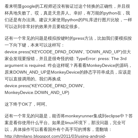
看来明显google的工程师还没有验证过这个转换的正确性，并且很
杯具地失败了。哎，真是天意弄人。幸好，有万能的python在，我
们还是有办法滴。建议大家使用python的PIL库进行图片比较，一样
可以达到非常好的效果并且要稳定很多。
还有一个常见的问题是模拟按键时的press方法，比如我们要模拟按
一下向下键，本来可以这样写：
device.press('KEYCODE_DPAD_DOWN', 'DOWN_AND_UP')但大
家会发现要报错，并且是很奇怪的错: TypeError: press: The 3rd
argument is required. 咋会这样呢？再看看MonkeyDevice的源码，
原来DOWN_AND_UP是MonkeyDevice的静态字符串成员，应该是
可以直接调用的。我们再换成
device.press('KEYCODE_DPAD_DOWN',
MonkeyDevice.DOWN_AND_UP)
这下终于OK了，呵呵。
还有一个常见的问题是，能否将monkeyrunner集成到eclipse中？答
案是看你使用什么平台。如果是linux环境下，那没问题，完全可
以，具体操作可以看看国外有个高手写的博客，需翻墙：
http://dtmilano.blogspot.com/2011/03/using-android-