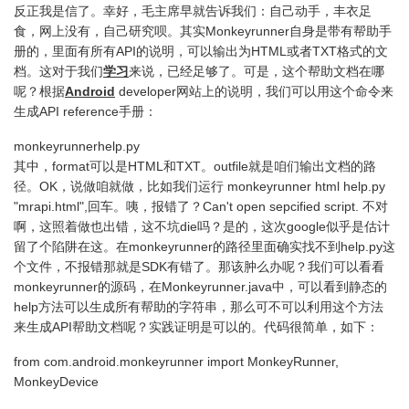
反正我是信了。幸好，毛主席早就告诉我们：自己动手，丰衣足
食，网上没有，自己研究呗。其实Monkeyrunner自身是带有帮助手
册的，里面有所有API的说明，可以输出为HTML或者TXT格式的文
档。这对于我们
学习
来说，已经足够了。可是，这个帮助文档在哪
呢？根据
Android
developer网站上的说明，我们可以用这个命令来
生成API reference手册：
monkeyrunnerhelp.py
其中，format可以是HTML和TXT。outfile就是咱们输出文档的路
径。OK，说做咱就做，比如我们运行 monkeyrunner html help.py
"mrapi.html",回车。咦，报错了？Can't open sepcified script. 不对
啊，这照着做也出错，这不坑die吗？是的，这次google似乎是估计
留了个陷阱在这。在monkeyrunner的路径里面确实找不到help.py这
个文件，不报错那就是SDK有错了。那该肿么办呢？我们可以看看
monkeyrunner的源码，在Monkeyrunner.java中，可以看到静态的
help方法可以生成所有帮助的字符串，那么可不可以利用这个方法
来生成API帮助文档呢？实践证明是可以的。代码很简单，如下：
from com.android.monkeyrunner import MonkeyRunner,
MonkeyDevice