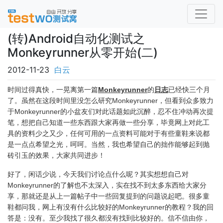
(转)Android自动化测试之
Monkeyrunner从零开始(二)
2012-11-23
白云
时间过得真快，一晃离第一篇
Monkeyrunner
的
日志
已经快三个月
了。虽然在这段时间里没怎么研究Monkeyrunner，但看到众多致力
于Monkeyrunner的小盆友们对此话题如此沉醉，忍不住冲动再次提
笔，想把自己知道一些东西跟大家再做一些分享，毕竟网上对此工
具的资料少之又少，任何可用的一点资料可能对于有些童鞋来说都
是一点点希望之光，呵呵。当然，我也希望自己的拙作能够起到抛
砖引玉的效果，大家共同进步！
好了，闲话少说，今天我们讨论点什么呢？其实想想自己对
Monkeyrunner的了解也不太深入，实在找不到太多东西给大家分
享，那就还是从上一篇帖子中一些回复提到的问题说起吧。很多童
鞋都问我，网上有没有什么比较好的Monkeyrunner的教程？我的回
答是：没有。至少我找了很久都没有找到比较好的。信不信由你，