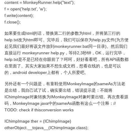
content = MonkeyRunner.help("text");
f = open('help.txt', 'w');
f.write(content);
f.close();
如果要生成html的话，替换第二行的参数为html，并将第三行的
help.txt改为html即可。完毕后，我们可以保存为help.py文件(为方便
起见我们最好将该文件放到monkeyrunner.bat同一目录)。然后我们
直接运行 monkeyrunner help.py，等待2,3秒钟，OK，运行完毕，
help.txt是不是已经在你眼前了？呵呵，好好看看吧，所有API函数都
在里面了。其实大家如果不想生成文档，想看在线的，也是可以
的，android developer上都有，个人所爱吧。
另外还有一个问题是，有童鞋使用MonkeyImage的sameAs方法老
是出错，我自己试了试，确实要出错，错误提示是：不能将
IChimpImage对象转换为IMonkeyImage对象时要出错。再次查看源
码，MonkeyImage.java中的sameAs函数有这么一个注释：//
TODO: check if thisconversion works
IChimpImage ther = (IChimpImage)
otherObject.__tojava__(IChimpImage.class);