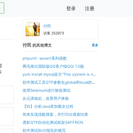
h
登录
注册
付民
访客 252973
付民
的其他博文
更多
phpunit -assert系列函数
是
腾讯推出国际版QQ客户端QQi 1.0版
以
yum install mysql提示“This system is not
registered with RHN”
软件测试工具QTP参数化global和local的区
别（转载）
使用Selenium进行验收测试
从点滴做起，改善用户体验
【转】分析Java类加载全过程
简单实现优酷搜索，并打印出搜索结果
透析QTP自动化测试框架SAFFRON
软件测试BUG报告的规范