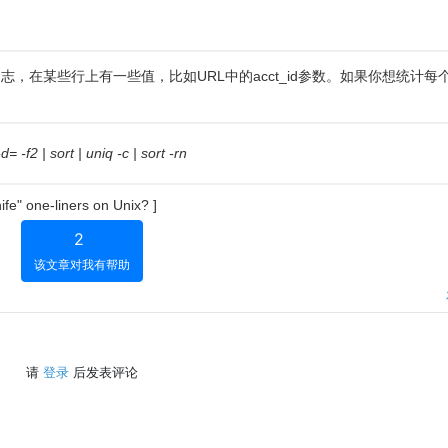
，在某些行上有一些值，比如URL中的acct_id参数。如果你想统计每
= -f2 | sort | uniq -c | sort -rn
ife" one-liners on Unix?
]
2
该文章对我有帮助
请
登录
后发表评论