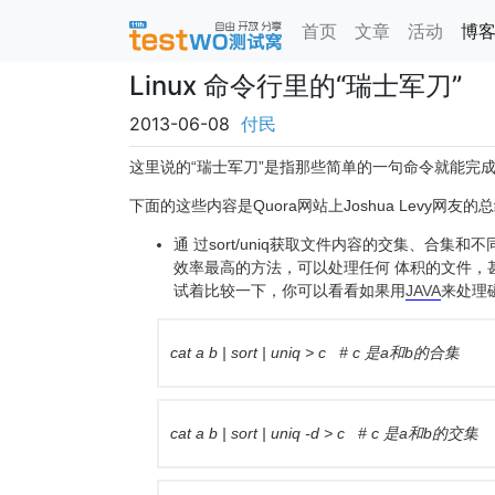
首页
文章
活动
博
Linux 命令行里的“瑞士军刀”
2013-06-08
付民
这里说的“瑞士军刀”是指那些简单的一句命令就能完
下面的这些内容是
Quora
网站上Joshua Levy网友的
通 过sort/uniq获取文件内容的交集、合
效率最高的方法，可以处理任何 体积的文件，甚至
试着比较一下，你可以看看如果用
JAVA
来处理
cat a b | sort | uniq > c # c 是a和b的合集
cat a b | sort | uniq -d > c # c 是a和b的交集