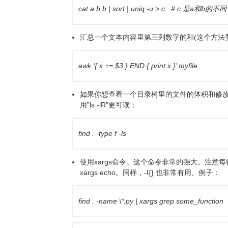
cat a b b | sort | uniq -u > c # c 是a和b的不同
汇总一个文本内容里第三列数字的和(这个方法要比
awk ‘{ x += $3 } END { print x }’ myfile
如果你想查看一个目录树里的文件的体积和修改日
用”ls -lR”更可读：
find . -type f -ls
使用xargs命令。这个命令非常的强大。注
xargs echo。同样，-I{} 也非常有用。例子：
find . -name \*.py | xargs grep some_function