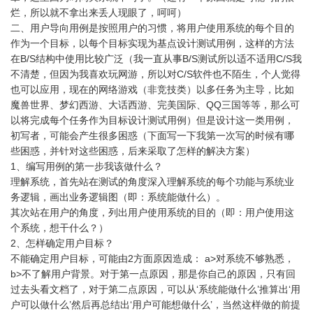
烂，所以就不拿出来丢人现眼了，呵呵）
二、用户导向用例是按照用户的习惯，将用户使用系统的每个目的
作为一个目标，以每个目标实现为基点设计测试用例，这样的方法
在B/S结构中使用比较广泛（我一直从事B/S测试所以适不适用C/S我
不清楚，但因为我喜欢玩网游，所以对C/S软件也不陌生，个人觉得
也可以应用，现在的网络游戏（非竞技类）以多任务为主导，比如
魔兽世界、梦幻西游、大话西游、完美国际、QQ三国等等，那么可
以将完成每个任务作为目标设计测试用例）但是设计这一类用例，
初写者，可能会产生很多困惑（下面写一下我第一次写的时候有哪
些困惑，并针对这些困惑，后来采取了怎样的解决方案）
1、编写用例的第一步我该做什么？
理解系统，首先站在测试的角度深入理解系统的每个功能与系统业
务逻辑，画出业务逻辑图（即：系统能做什么）。
其次站在用户的角度，列出用户使用系统的目的（即：用户使用这
个系统，想干什么？）
2、怎样确定用户目标？
不能确定用户目标，可能由2方面原因造成： a>对系统不够熟悉，
b>不了解用户背景。对于第一点原因，那是你自己的原因，只有回
过去头看文档了，对于第二点原因，可以从‘系统能做什么’推算出‘用
户可以做什么’然后再总结出‘用户可能想做什么’，当然这样做的前提