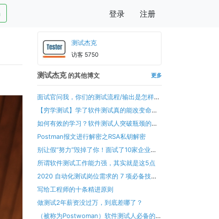
h
登录
注册
测试杰克
访客 5750
测试杰克
的其他博文
更多
面试官问我，你们的测试流程/输出是怎样
的？我？？？
【穷学测试】学了软件测试真的能改变命运
吗？我希望你能……
如何有效的学习？软件测试人突破瓶颈的奥
秘！
Postman报文进行解密之RSA私钥解密
别让假“努力”毁掉了你！面试了10家企业软
件测试岗位，面试题整理
所谓软件测试工作能力强，其实就是这5点
2020 自动化测试岗位需求的 7 项必备技能
(最新版)
写给工程师的十条精进原则
做测试2年薪资没过万，到底差哪了？
（被称为Postwoman）软件测试人必备的接