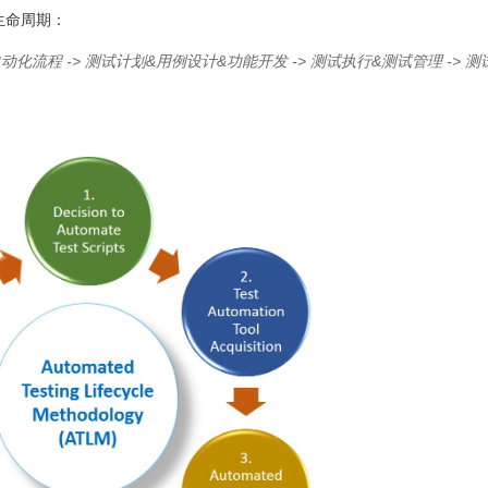
生命周期：
动化流程 -> 测试计划&用例设计&功能开发 -> 测试执行&测试管理 -> 测