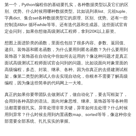
第一个，Python编程你的基础要扎实，各种数据类型以及它们的区
别、优势。什么时候用哪种数据类型。比如说列表list、元祖tuple、
字典dict、集合set各种数据类型它的原理、区别、优势。还有一些
控制流if&for 循环while等等。还有迭代器和生成器。这些面试官肯
定会问到，如果你想做高级测试工程师，拿到20K以上薪资。
想图上面进阶类的函数，里面也包括了很多内容。参数、返回值、
递归。装饰器和匿名函数，为什么要用到匿名函数？为什么要用到
装饰器？装饰器在自动化中你如何去运用的？像这种问题才是真正
面试高级测试工程师面试官会问到的问题。比如说面向对象里面的
高级编程，多态、封装、继承、各种。因为你真正的去搭建测试框
架，像第二类型的测试人你去实现自动化，你根本不需要了解高级
编程，因为像这些简单的代码网上一大堆。
真正的如果你要带团队去做测试了，做自动化了，要去写框架了，
会用到各种高阶的语法。面向对象思维、继承、装饰器等等各种用
法都需要很扎实。异常处理非常关键，异常如何去处理？什么时候
用到异常？什么时候去用到内置函数map、sorted等等，像这种你全
部需要全部系统、扎扎实实的掌握。