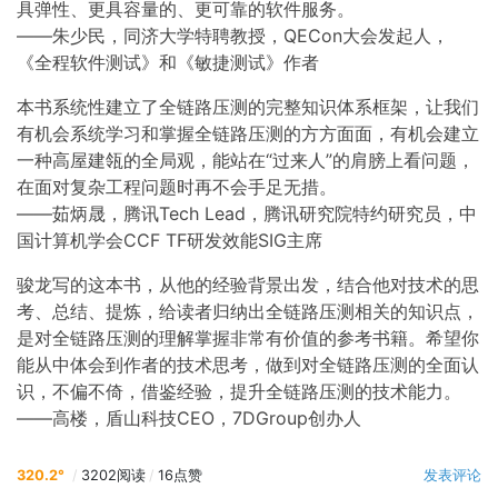
具弹性、更具容量的、更可靠的软件服务。
2.5.2 应用类指标 036
——朱少民，同济大学特聘教授，QECon大会发起人，
2.5.3 网络类指标 036
《全程软件测试》和《敏捷测试》作者
2.5.4 链路类指标 037
2.5.5 中间件指标 038
本书系统性建立了全链路压测的完整知识体系框架，让我们
2.5.6 压测端指标 038
有机会系统学习和掌握全链路压测的方方面面，有机会建立
2.5.7 舆情指标 039
一种高屋建瓴的全局观，能站在“过来人”的肩膀上看问题，
2.5.8 容量指标监控原则 039
在面对复杂工程问题时再不会手足无措。
2.6 全链路压测的实施流程 041
——茹炳晟，腾讯Tech Lead，腾讯研究院特约研究员，中
2.6.1 压测方案设计 041
国计算机学会CCF TF研发效能SIG主席
2.6.2 压测方案评审 043
2.6.3 压测准备 043
骏龙写的这本书，从他的经验背景出发，结合他对技术的思
2.6.4 压测执行 044
考、总结、提炼，给读者归纳出全链路压测相关的知识点，
2.6.5 结果反馈 046
是对全链路压测的理解掌握非常有价值的参考书籍。希望你
2.6.6 持续跟进 047
能从中体会到作者的技术思考，做到对全链路压测的全面认
2.7 本章小结 047
识，不偏不倚，借鉴经验，提升全链路压测的技术能力。
第3章 全链路压测的组织保障 049
——高楼，盾山科技CEO，7DGroup创办人
3.1 全链路压测需要什么样的团队 049
3.1.1 运维驱动：GOC团队的建立和意义 050
320.2°
/
3202阅读
/
16
点赞
发表评论