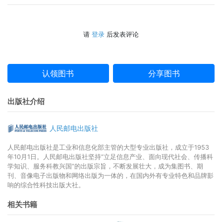
3.1.2 测试驱动：是否需要独立的专项测试团队 051
3.1.3 谁对服务容量负责 052
3.2 全链路压测如何运营 053
请
登录
后发表评论
3.2.1 Program机制 053
3.2.2 全链路压测SOP 054
3.2.3 常态化执行制度和容量问题分级规范 055
3.2.4 激励措施和竞争模式 057
认领图书
分享图书
3.3 中小型公司如何建设全链路压测 058
3.3.1 粗放式建设 059
出版社介绍
3.3.2 善用云服务商的收费机制 060
3.3.3 用好开源工具 061
人民邮电出版社
3.3.4 购买解决方案 062
3.4 本章小结 062
人民邮电出版社是工业和信息化部主管的大型专业出版社，成立于1953
第4章 全链路压测的工具建设 064
年10月1日。人民邮电出版社坚持“立足信息产业、面向现代社会、传播科
4.1
开源工具精粹 064
学知识、服务科教兴国”的出版宗旨，不断发展壮大，成为集图书、期
刊、音像电子出版物和网络出版为一体的，在国内外有专业特色和品牌影
4.1.1 链路追踪工具 065
响的综合性科技出版大社。
4.1.2 流量构造工具 067
4.1.3 容量监控工具 068
相关书籍
4.2 分布式压测平台建设 072