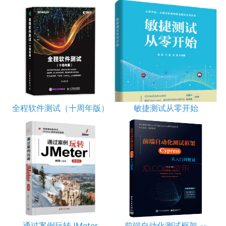
4.2.1 架构设计 073
4.2.2 压测状态流转 077
4.2.3 实时数据（热数据） 078
4.2.4 异步数据（冷数据） 079
4.2.5 吞吐量限制与动态调节 081
4.2.6 压测场景编排 082
4.2.7 监控模块 084
4.3 全链路压测管理平台建设 085
4.3.1 全链路压测管理平台功能概览 085
全程软件测试（十周年版）
敏捷测试从零开始
4.3.2 压测链路与模型管理 087
4.3.3 压测风险识别与结果跟进 089
4.4 无人值守全链路压测的技术实现 089
4.4.1 自适应压测策略 090
4.4.2 自动化风险管控 092
4.5 本章小结 094
第5章 微服务架构下的容量治理 095
5.1 微服务架构的特点和容量风险 095
5.1.1 微服务架构的特点 096
5.1.2 微服务架构的容量风险 097
通过案例玩转JMeter
前端自动化测试框架 --