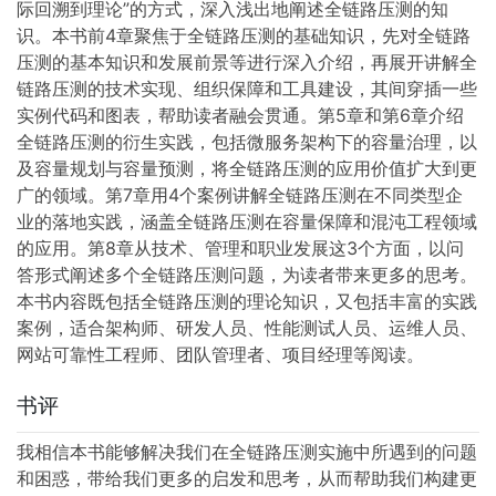
第 2章 全链路压测的技术实现 014
际回溯到理论”的方式，深入浅出地阐述全链路压测的知
2.1 压测数据隔离 015
识。本书前4章聚焦于全链路压测的基础知识，先对全链路
2.1.1 逻辑隔离 015
压测的基本知识和发展前景等进行深入介绍，再展开讲解全
2.1.2 物理隔离 016
链路压测的技术实现、组织保障和工具建设，其间穿插一些
2.1.3 影子库与影子表 018
实例代码和图表，帮助读者融会贯通。第5章和第6章介绍
2.1.4 逻辑隔离与物理隔离的对比 021
全链路压测的衍生实践，包括微服务架构下的容量治理，以
2.2 中间件改造和应用服务改造 021
及容量规划与容量预测，将全链路压测的应用价值扩大到更
2.2.1 中间件改造 022
广的领域。第7章用4个案例讲解全链路压测在不同类型企
2.2.2 应用服务改造 024
业的落地实践，涵盖全链路压测在容量保障和混沌工程领域
2.3 压测模型构建 025
的应用。第8章从技术、管理和职业发展这3个方面，以问
2.3.1 线上日志回放 026
答形式阐述多个全链路压测问题，为读者带来更多的思考。
2.3.2 链路聚合技术 027
本书内容既包括全链路压测的理论知识，又包括丰富的实践
2.3.3 新场景的压测模型构建 028
案例，适合架构师、研发人员、性能测试人员、运维人员、
2.3.4 全链路压测的服务范围 030
网站可靠性工程师、团队管理者、项目经理等阅读。
2.4 压测流量构造 032
书评
2.4.1 压测流量构造的成本权衡 032
2.4.2 压测流量构造工具的技术选型 033
我相信本书能够解决我们在全链路压测实施中所遇到的问题
2.5 容量指标监控 034
和困惑，带给我们更多的启发和思考，从而帮助我们构建更
2.5.1 资源类指标 035