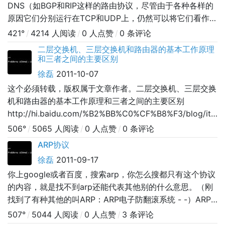
DNS（如BGP和RIP这样的路由协议，尽管由于各种各样的
原因它们分别运行在TCP和UDP上，仍然可以将它们看作网
络层的一部分） 3 传输层 例如TCP、UDP、RTP、
421°
/
4214 人阅读
/
0 人点赞
/
0 条评论
SCTP（如OSPF这样的路由协议，尽管运行在IP上也可以看
二层交换机、三层交换机和路由器的基本工作原理
作是网络层的一部分） 2 网络层 对于TCP/IP来说这是因特
和三者之间的主要区别
网协议（IP）（如ICMP和I
徐磊
2011-10-07
这个必须转载，版权属于文章作者。二层交换机、三层交换
机和路由器的基本工作原理和三者之间的主要区别
http://hi.baidu.com/%B2%BB%C0%CF%B8%F3/blog/item
希望大家网络都是好的，嘿嘿。---------------------------
506°
/
5065 人阅读
/
0 人点赞
/
0 条评论
---------------------------------
ARP协议
徐磊
2011-09-17
你上google或者百度，搜索arp，你怎么搜都只有这个协议
的内容，就是找不到arp还能代表其他别的什么意思。（刚
找到了有种其他的叫ARP：ARP电子防翻滚系统 - -）ARP
协议（Address Resolution Protocol），或称地址解析协
507°
/
5044 人阅读
/
0 人点赞
/
3 条评论
议。ARP协议的基本功能就是通过目标设备的IP地址，查询