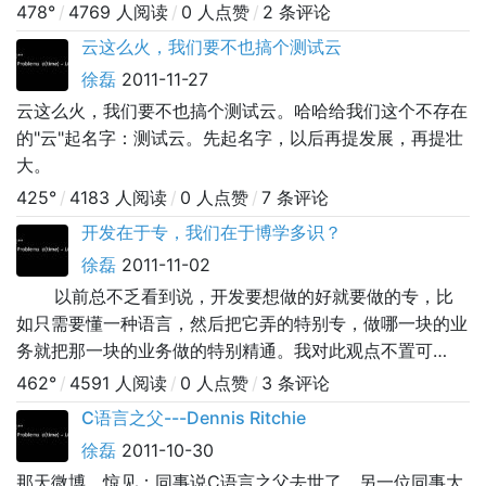
478°
/
4769 人阅读
/
0 人点赞
/
2 条评论
云这么火，我们要不也搞个测试云
徐磊
2011-11-27
云这么火，我们要不也搞个测试云。哈哈给我们这个不存在
的"云"起名字：测试云。先起名字，以后再提发展，再提壮
大。
425°
/
4183 人阅读
/
0 人点赞
/
7 条评论
开发在于专，我们在于博学多识？
徐磊
2011-11-02
以前总不乏看到说，开发要想做的好就要做的专，比
如只需要懂一种语言，然后把它弄的特别专，做哪一块的业
务就把那一块的业务做的特别精通。我对此观点不置可
否。 那我们测试呢，由于需要我们测试的东西太多，
462°
/
4591 人阅读
/
0 人点赞
/
3 条评论
公司又总是让我们一下这个业务一下那个业务，我们就需要
C语言之父---Dennis Ritchie
博学多识
徐磊
2011-10-30
那天微博，惊见：同事说C语言之父去世了，另一位同事大