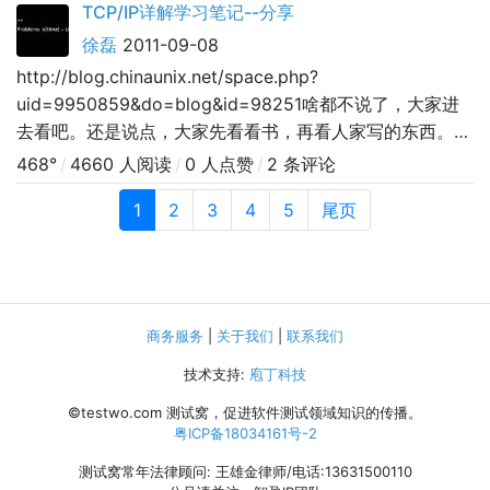
TCP/IP详解学习笔记--分享
目标设备的MAC地址，以保证通信的顺利进行。ARP包头
徐磊
2011-09-08
结构：arp.h
http://blog.chinaunix.net/space.php?
uid=9950859&do=blog&id=98251啥都不说了，大家进
去看吧。还是说点，大家先看看书，再看人家写的东西。我
那个忘记了，补充：维基百科(网络协议)
468°
/
4660 人阅读
/
0 人点赞
/
2 条评论
1
2
3
4
5
尾页
商务服务
|
关于我们
|
联系我们
技术支持:
庖丁科技
©testwo.com
测试窝，促进软件测试领域知识的传播。
粤ICP备18034161号-2
测试窝常年法律顾问: 王雄金律师/电话:13631500110