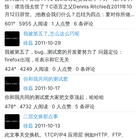
惊：谭浩强去世了？C语言之父Dennis Ritchie在2011年10
月12日辞世。;他教会我们什么？总结为四点：要对你所做
的事有兴趣；跳出舒适区工作非常有必要；要有创新思维；
601°
/
5955 人阅读
/
1 人点赞
/
6 条评论
要懂得分享。Dennis Ritchie还教会我们，计算机世界不是
我被第五了,怎么这么巧呢
什么深不可测的世界。想来大家肯定都读过他的被称为K&R
徐磊
2011-10-29
经典的《C程序设计语言》。授人以鱼，不如授
我被第五了，bug...测试窝的开发要努力了 问题定位：
firefox出现，IE表示和它无关
424°
/
4249 人阅读
/
0 人点赞
/
0 条评论
你和我共同的测试窝
徐磊
2011-10-17
你和我共同的测试窝大家把文章顶起，哈哈哈
478°
/
4732 人阅读
/
0 人点赞
/
5 条评论
二层交换那点事
徐磊
2011-10-13
此文事关交换机。1.TCP/IP4 应用层 例如HTTP、FTP、