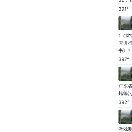
82：
391°
/
1《
否进
书》
用例
397°
/
广东省
烤等
392°
/
游戏