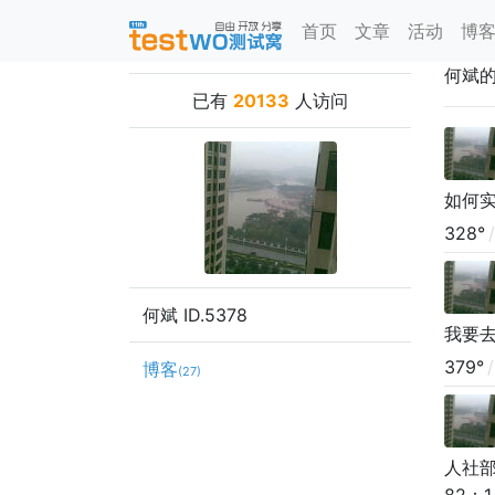
首页
文章
活动
博
何斌
已有
20133
人访问
如何
328°
/
何斌 ID.5378
我要去
379°
/
博客
(27)
人社部