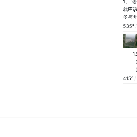
1、
就应
多与
的编
535°
/
1.
（在
（产
查最
415°
/