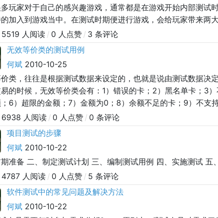
很多玩家对于自己的感兴趣游戏，通常都是在游戏开始内部测试
待的加入到游戏当中。在测试时期便进行游戏，会给玩家带来两大好
经验在游戏开始运营后更好的进行游戏。2、 提先体验游戏，以
5519 人阅读
/
0 人点赞
/
3 条评论
无效等价类的测试用例
何斌
2010-10-25
等价类，往往是根据测试数据来设定的，也就是说由测试数据决定
易的时候，无效等价类会有：1）错误的卡；2）黑名单卡；3）
；6）超限的金额；7）金额为0；8）余额不足的卡；9）不支
6938 人阅读
/
0 人点赞
/
0 条评论
项目测试的步骤
何斌
2010-10-22
期准备 二、制定测试计划 三、编制测试用例 四、实施测试 五
4787 人阅读
/
0 人点赞
/
5 条评论
软件测试中的常见问题及解决方法
何斌
2010-10-22