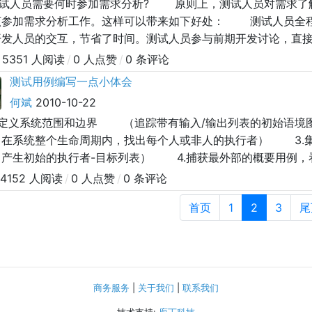
 测试人员需要何时参加需求分析? 原则上，测试人员对需求了
该参加需求分析工作。这样可以带来如下好处： 测试人员全程
开发人员的交互，节省了时间。测试人员参与前期开发讨论，直
写思路，为项目(产品)测试打好了基础; 可以获取一些测试数
5351 人阅读
/
0 人点赞
/
0 条评论
测试用例编写一点小体会
何斌
2010-10-22
定义系统范围和边界 （追踪带有输入/输出列表的初始语境
系统整个生命周期内，找出每个人或非人的执行者） 3.集
生初始的执行者-目标列表） 4.捕获最外部的概要用例，
外部的概要用例） 5.再次考虑和修改概要用例。增加、减少
4152 人阅读
/
0 人点赞
/
0 条评论
首页
1
2
3
尾
商务服务
|
关于我们
|
联系我们