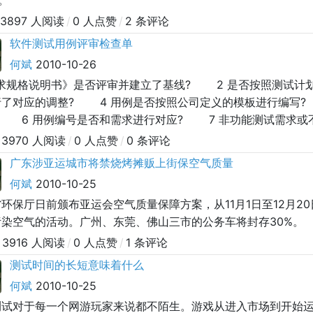
1。
3897 人阅读
/
0 人点赞
/
2 条评论
软件测试用例评审检查单
何斌
2010-10-26
需求规格说明书》是否评审并建立了基线? 2 是否按照测试计
行了对应的调整? 4 用例是否按照公司定义的模板进行编写?
? 6 用例编号是否和需求进行对应? 7 非功能测试需求
设计是否包含了正面、反面的用例? 9 每个测试用例是否清
3970 人阅读
/
0 人点赞
/
0 条评论
广东涉亚运城市将禁烧烤摊贩上街保空气质量
何斌
2010-10-25
环保厅日前颁布亚运会空气质量保障方案，从11月1日至12月2
污染空气的活动。广州、东莞、佛山三市的公务车将封存30%。
3916 人阅读
/
0 人点赞
/
1 条评论
测试时间的长短意味着什么
何斌
2010-10-25
测试对于每一个网游玩家来说都不陌生。游戏从进入市场到开始