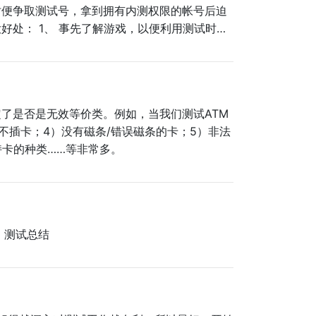
时便争取测试号，拿到拥有内测权限的帐号后迫
处： 1、 事先了解游戏，以便利用测试时累
便审核游戏是否符合自己的要求
了是否是无效等价类。例如，当我们测试ATM
不插卡；4）没有磁条/错误磁条的卡；5）非法
持卡的种类……等非常多。
、测试总结