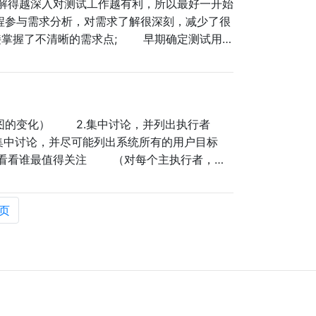
解得越深入对测试工作越有利，所以最好一开始
参与需求分析，对需求了解很深刻，减少了很
接掌握了不清晰的需求点; 早期确定测试用例
据，为测试用例设
图的变化） 2.集中讨论，并列出执行者
中讨论，并尽可能列出系统所有的用户目标
看看谁最值得关注 （对每个主执行者，检
或者合并用户
页