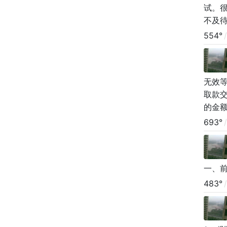
试。
不及
积的
554°
/
无效
取款交
的金额
693°
/
一、前
483°
/