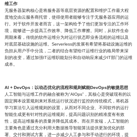
维工作
无服务器架构核心是将服务器等底层资源的配置和维护工作最大程
度地交由云服务商托管，使得使用者能够专注于无服务器应用的运
行。对于软件开发者而言，这一架构给予了他们更加专注的工作环
境，能够进一步提高工作效率、降低工作摩擦。同时，从软件生命
周期来看，传统的软件运维分为对运行状态即业务流程的运维以及
对底层基础设施的运维。Serverless的发展有希望将基础设施运维的
负担从用户手中分流，二者的结合有望给IT运维行业的格局带来深
刻的改变，通过加强IT运维职能划分和自动响应来减少IT部门的运维
成本。
AI + DevOps：以动态优化的流程和规则赋能DevOps的敏捷思想
人工智能与运维工作的融合被称为“AIOps”，其核心是突破现有的以
固定脚本设置规则来对系统运行状况进行监控的传统模式，将机器
学习算法引入运维规则的设置，从而对不同企业、不同软件的运行
智能生成更有针对性的运维规则，提高问题识别的精准度有有效
性，提高运维服务的质量并降低其成本。而在开发端，人工智能的
主要角色是通过充分利用大数据推导智能算法提供更加优化的部
署、交付和测试方案，进一步减少人工参与和手动进行的环境，提