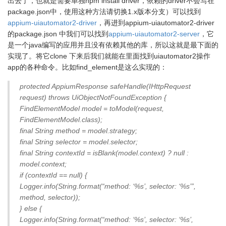
出去了，也就是需要单独npm install driver，依赖的driver不会写在
package.json中，使用这种方法请切换1.x版本分支）可以找到
appium-uiautomator2-driver
，再进到appium-uiautomator2-driver
的package.json 中我们可以找到
appium-uiautomator2-server
，它
是一个java编写的应用并且没有依赖其他的库，所以这就是最下面的
实现了。将它clone 下来后我们就能在里面找到uiautomator2操作
app的各种命令。比如find_element是这么实现的：
protected AppiumResponse safeHandle(IHttpRequest
request) throws UiObjectNotFoundException {
FindElementModel model = toModel(request,
FindElementModel.class);
final String method = model.strategy;
final String selector = model.selector;
final String contextId = isBlank(model.context) ? null :
model.context;
if (contextId == null) {
Logger.info(String.format(“method: ‘%s’, selector: ‘%s’”,
method, selector));
} else {
Logger.info(String.format(“method: ‘%s’, selector: ‘%s’,