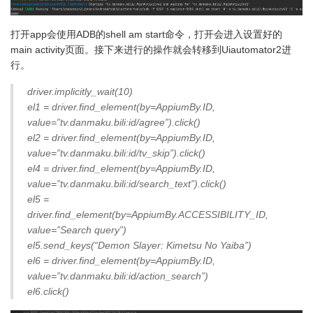
打开app会使用ADB的shell am start命令，打开会进入设置好的
main activity页面。接下来进行的操作就会转移到Uiautomator2进
行。
driver.implicitly_wait(10)
el1 = driver.find_element(by=AppiumBy.ID,
value=”tv.danmaku.bili:id/agree”).click()
el2 = driver.find_element(by=AppiumBy.ID,
value=”tv.danmaku.bili:id/tv_skip”).click()
el4 = driver.find_element(by=AppiumBy.ID,
value=”tv.danmaku.bili:id/search_text”).click()
el5 =
driver.find_element(by=AppiumBy.ACCESSIBILITY_ID,
value=”Search query”)
el5.send_keys(“Demon Slayer: Kimetsu No Yaiba”)
el6 = driver.find_element(by=AppiumBy.ID,
value=”tv.danmaku.bili:id/action_search”)
el6.click()