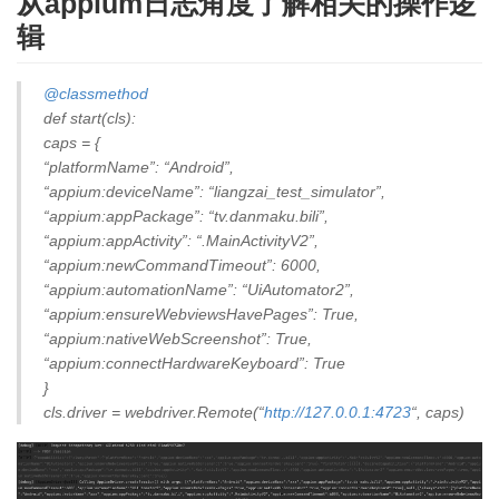
从appium日志角度了解相关的操作逻
辑
@classmethod
def start(cls):
caps = {
“platformName”: “Android”,
“appium:deviceName”: “liangzai_test_simulator”,
“appium:appPackage”: “tv.danmaku.bili”,
“appium:appActivity”: “.MainActivityV2”,
“appium:newCommandTimeout”: 6000,
“appium:automationName”: “UiAutomator2”,
“appium:ensureWebviewsHavePages”: True,
“appium:nativeWebScreenshot”: True,
“appium:connectHardwareKeyboard”: True
}
cls.driver = webdriver.Remote(“
http://127.0.0.1:4723
“, caps)