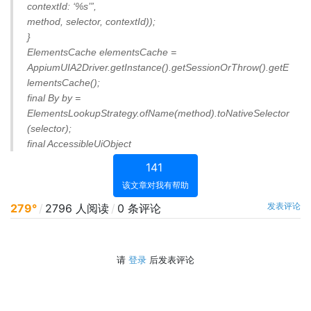
contextId: ‘%s’”,
method, selector, contextId));
}
ElementsCache elementsCache =
AppiumUIA2Driver.getInstance().getSessionOrThrow().getE
lementsCache();
final By by =
ElementsLookupStrategy.ofName(method).toNativeSelector
(selector);
final AccessibleUiObject
141
该文章对我有帮助
发表评论
279°
/
2796 人阅读
/
0 条评论
请
登录
后发表评论