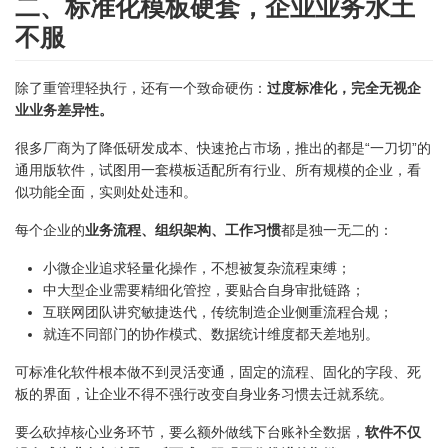
二、标准化模板硬套，企业业务水土
不服
除了重管理轻执行，还有一个致命硬伤：
过度标准化，完全无视企
业业务差异性。
很多厂商为了降低研发成本、快速抢占市场，推出的都是“一刀切”的
通用版软件，试图用一套模板适配所有行业、所有规模的企业，看
似功能全面，实则处处违和。
每个企业的
业务流程、组织架构、工作习惯
都是独一无二的：
小微企业追求轻量化操作，不想被复杂流程束缚；
中大型企业需要精细化管控，要贴合自身审批链路；
互联网团队讲究敏捷迭代，传统制造企业侧重流程合规；
就连不同部门的协作模式、数据统计维度都天差地别。
可标准化软件根本做不到灵活变通，固定的流程、固化的字段、死
板的界面，让企业不得不强行改变自身业务习惯去迁就系统。
要么砍掉核心业务环节，要么额外做线下台账补全数据，
软件不仅