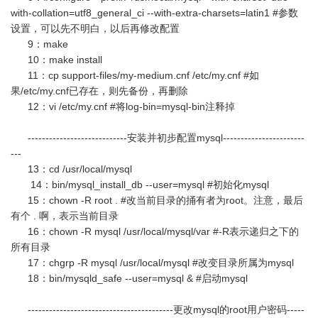
with-collation=utf8_general_ci --with-extra-charsets=latin1 #参数
设置，可以先不明白，以后再修改配置
9：make
10：make install
11：cp support-files/my-medium.cnf /etc/my.cnf #如
果/etc/my.cnf已存在，则先备份，再删除
12：vi /etc/my.cnf #将log-bin=mysql-bin注释掉
----------------------------安装并初步配置mysql-----------------------
---
13：cd /usr/local/mysql
14：bin/mysql_install_db --user=mysql #初始化mysql
15：chown -R root . #改当前目录的捅有者为root。注意，最后
有个 . 啊，表示当前目录
16：chown -R mysql /usr/local/mysql/var #-R表示递归之下的
所有目录
17：chgrp -R mysql /usr/local/mysql #改变目录所属为mysql
18：bin/mysqld_safe --user=mysql & #启动mysql
-----------------------------------------更改mysql的root用户密码-----