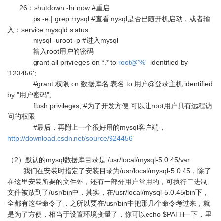
26：shutdown -hr now #重启
ps -e | grep mysql #查看mysql是否已随开机启动，或者输
入：service mysqld status
mysql -uroot -p #进入mysql
输入root用户的密码
grant all privileges on *.* to
root@'%'
identified by
'123456';
#grant 权限 on 数据库名.表名 to 用户@登录主机 identified
by "用户密码";
flush privileges; #为了开发方便,可以让root用户具有远程访
问的权限
#最后，再附上一个很好用的mysql客户端，
http://download.csdn.net/source/924456
（2）默认的mysql数据库目录是 /usr/local/mysql-5.0.45/var
我们在安装时指定了安装目录为/usr/local/mysql-5.0.45，除了
在这里安装所要的文件外，还有一部分用户常用的，可执行二进制
文件被放到了/usr/bin中，其实，在/usr/local/mysql-5.0.45/bin下，
全都有这些命令了，之所以要在/usr/bin中把那几个命令考过来，就
是为了方便，相当于设置环境变量了，你可以echo $PATH一下，里