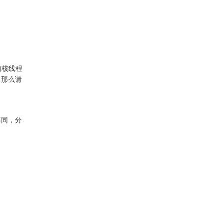
内核线程
，那么请
商不同，分