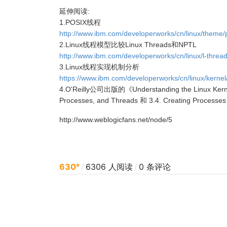
延伸阅读:
1.POSIX线程
http://www.ibm.com/developerworks/cn/linux/theme/
2.Linux线程模型比较Linux Threads和NPTL
http://www.ibm.com/developerworks/cn/linux/l-thread
3.Linux线程实现机制分析
https://www.ibm.com/developerworks/cn/linux/kernel/
4.O'Reilly公司出版的《Understanding the Linux Kernel,
Processes, and Threads 和 3.4. Creating Processes
http://www.weblogicfans.net/node/5
630°
/
6306 人阅读
/
0 条评论