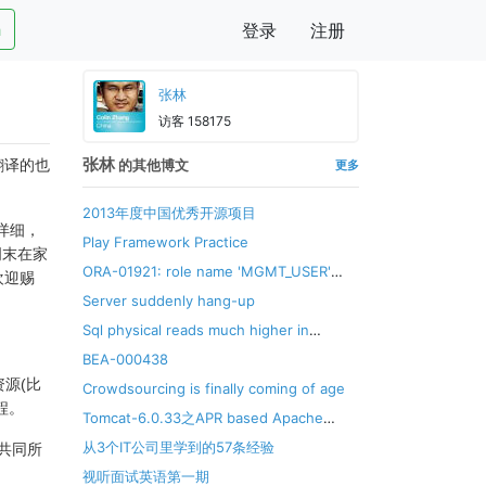
h
登录
注册
张林
访客 158175
张林
翻译的也
的其他博文
更多
2013年度中国优秀开源项目
较详细，
Play Framework Practice
周末在家
ORA-01921: role name 'MGMT_USER'
欢迎赐
conflicts with another user or role name
Server suddenly hang-up
Sql physical reads much higher in
O11gR2 than 10gR2
BEA-000438
源(比
Crowdsourcing is finally coming of age
程。
Tomcat-6.0.33之APR based Apache
Tomcat Native library
从3个IT公司里学到的57条经验
 共同所
视听面试英语第一期