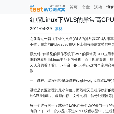
首页
文章
活动
博
红帽Linux下WLS的异常高C
2011-04-29
张林
之前看过一篇很不错的文档(WLS的异常高CPU占
不错，在之前的dev2dev和OTN上都有那篇文档的中
原文对5种常见的操作系统下WLS的异常高CPU占用率分析都有
唯独没看明白Linux平台上的分析，而且现在看来，
又认真的看了看Linux平台下的top和ps这两个
教。
一、进程、线程和轻量级进程(Lightweight,简称LWP
进程是资源管理的最小单位，而线程又是程序执行的
如CPU时间片、虚拟内存、文件句柄、信号处理器等)
每一个进程有一个或多个LWP,而每个LWP都与一个特定的内
有的1:1[一对一]的模型),不过NPTL线程模型中，进程