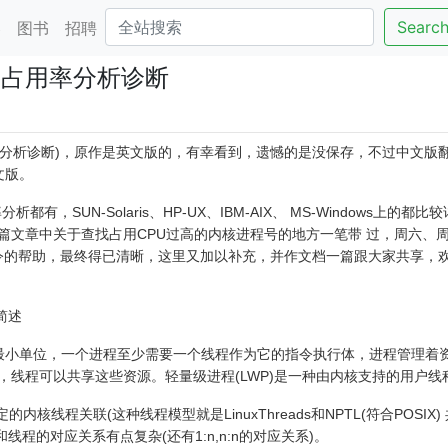
Searc
客
图书
招聘
PU占用率分析诊断
用率分析诊断)，原作是英文版的，有幸看到，遗憾的是没保存，不过中文版
文版。
，SUN-Solaris、HP-UX、IBM-AIX、 MS-Windows上的都比
那篇文章中关于查找占用CPU过高的内核进程号的地方一笔带 过，周六、
常用命令的帮助，最终得已清晰，这里又加以补充，并作文档一篇跟大家共享，
)简述
最小单位，一个进程至少需要一个线程作为它的指令执行体，进程管理着资
，线程可以共享这些资源。轻量级进程(LWP)是一种由内核支持的用户线
核线程关联(这种线程模型就是LinuxThreads和NPTL(符合POSIX)
和线程的对应关系有点复杂(还有1:n,n:n的对应关系)。