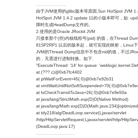
…………………
由于JVM使用的glibc版本等原因,Sun HotSpot JVM 
HotSpot JVM 1.4.2 update 11的小版本即可，如
障时生成HeadDump文件的。
2.使用的是Oracle JRockit JVM
只接拿那个(些)内核线程号(pid) 的值，在Thread Dum
81SP2RP1 以后的版本起，就可实现此映射，Linux下Web
JVM的Thread Dump信息中不包含nid的值，不过JR
的，无需进行进制转换。如下:
"ExecuteThread: '14' for queue: 'weblogic.kernel.Def
at (???.c)@0xb7fc4402
at ptWaitForEvent+45(:0)@0xb7e92b31
at vmtWaitUntilNotSoftSuspended+70(:0)@0xb7e9e
at tsCheckTransitToJava+26(:0)@0xb7e9e50a
at java/lang/StrictMath.exp(D)D(Native Method)
at java/lang/Math.exp(D)D(Math.java:234)[optimized
at tdy218/alg/DeadLoop.service(Ljavax/servlet
/http/HttpServletRequest;Ljavax/servlet/http/HttpSe
(DeadLoop.java:17)
………………………