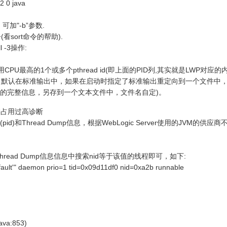
2 0 java
加"-b”参数.
sort命令的帮助).
 -3操作:
最高的1个或多个pthread id(即上面的PID列,其实就是LWP对应的
Server来说，默认在标准输出中，如果在启动时指定了标准输出重定向到一个文件中
 Dump的完整信息，另存到一个文本文件中，文件名自定)。
常CPU占用过高诊断
和Thread Dump信息，根据WebLogic Server使用的JVM的供应
hread Dump信息信息中搜索nid等于该值的线程即可，如下:
efault'" daemon prio=1 tid=0x09d11df0 nid=0xa2b runnable
java:853)