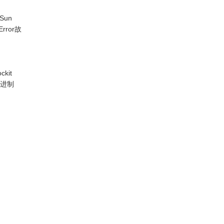
Sun
rror故
kit
十进制