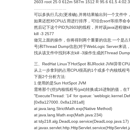
2603 root 25 0 612m 587m 1512 R 95.6 61.5 4:02.3
……………………
可以多执行几次(更准确),并将结果输出到一个文件中，可
如果还想对CPU占用进行排序，可结合sort等排序命令(看
然后记下这个PID为2603的线程，并对该java进程做kill
kill -3 2577
做完上面的操作，你将得到两个重要的信息:一个是占用CPU
号)和Thread Dump信息(对于WebLogic 
找从该文件中找到本次kill -3操作生成的Thread
三、RedHat Linux下HotSpot 和JRockit JVM异
从上一步拿到的占用CPU很高的1个或多个内核线程号(pid)
下面2个分析方法:
1.使用的是Sun HotSpot JVM
需将那个(些)内核线程号(pid)转换成16进制的值，在T
"ExecuteThread: '14' for queue: 'weblogic.kernel.D
[0x8a127000..0x8a1281a8]
at java.lang.StrictMath.exp(Native Method)
at java.lang.Math.exp(Math.java:234)
at tdy218.alg.DeadLoop.service(DeadLoop.java:17)
at javax.servlet.http.HttpServlet.service(HttpServlet.