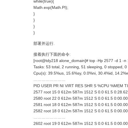
while(true){
Math.exp(Math.PI);
}
}
}
}
部署并运行.
接着执行下面的命令:
[root@tdy218 alone_domain]# top -Hp 2577 -d 1 -n 
Tasks: 53 total, 2 running, 51 sleeping, 0 stopped, 
Cpu(s): 39.5%us, 15.6%sy, 0.0%ni, 30.4%id, 14.2%w
……………………
PID USER PR NI VIRT RES SHR S %CPU %MEM 
2577 root 15 0 612m 587m 1512 S 0.0 61.5 0:28.62
2580 root 22 0 612m 587m 1512 S 0.0 61.5 0:00.00
2581 root 18 0 612m 587m 1512 S 0.0 61.5 0:00.00
2582 root 18 0 612m 587m 1512 S 0.0 61.5 0:00.00
……………………
2602 root 19 0 612m 587m 1512 S 0.0 61.5 0:00.00