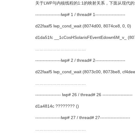
关于LWP与内核线程的1:1的映射关系，下面从现代的So
-----------------lwp# 1 / thread# 1--------------------
d22faaf5 lwp_cond_wait (8074d00, 8074ce8, 0, 0)
d1da51fc __1cCosHSolarisFEventEdown6M_v_ (807
………………………………
-----------------lwp# 2 / thread# 2--------------------
d22faaf5 lwp_cond_wait (8073c00, 8073be8, cf4dee
………………………………
----------------- lwp# 26 / thread# 26 --------------------
d1a4814c ???????? ()
-----------------lwp# 27 / thread# 27--------------------
………………………………