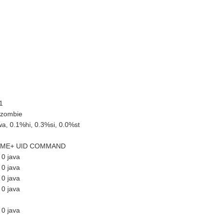
1
0 zombie
a, 0.1%hi, 0.3%si, 0.0%st
TIME+ UID COMMAND
 0 java
 0 java
 0 java
 0 java
 0 java