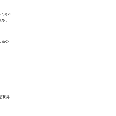
本也各不
线程模型。
rep命令
想获得