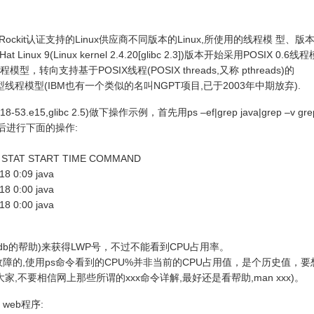
JRockit认证支持的Linux供应商不同版本的Linux,所使用的线程模 型、版
nux 9(Linux kernel 2.4.20[glibc 2.3])版本开始采用POSIX 0.6
模型，转向支持基于POSIX线程(POSIX threads,又称 pthreads)的
r Linux)的新型线程模型(IBM也有一个类似的名叫NGPT项目,已于2003年中期放弃).
2.6.18-53.e15,glibc 2.5)做下操作示例，首先用ps –ef|grep java|grep –v g
,然后进行下面的操作:
 STAT START TIME COMMAND
18 0:09 java
18 0:00 java
18 0:00 java
db的帮助)来获得LWP号，不过不能看到CPU占用率。
故障的,使用ps命令看到的CPU%并非当前的CPU占用值，是个历史值，要
家,不要相信网上那些所谓的xxx命令详解,最好还是看帮助,man xxx)。
web程序: