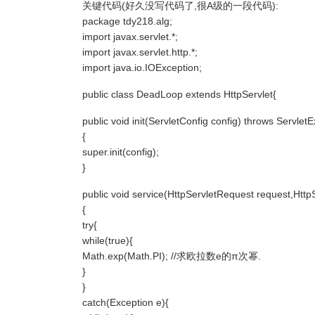
关键代码(好久没写代码了,很A级的一段代码):
package tdy218.alg;
import javax.servlet.*;
import javax.servlet.http.*;
import java.io.IOException;
public class DeadLoop extends HttpServlet{
public void init(ServletConfig config) throws Servlet
{
super.init(config);
}
public void service(HttpServletRequest request,Ht
{
try{
while(true){
Math.exp(Math.PI); //求欧拉数e的π次幂.
}
}
catch(Exception e){