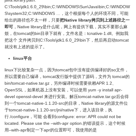
java.library.path:
C:\Tools\jdk1.6.0_29\bin;C:\WINDOWS\Sun\Java\bin;C:\WINDOW
S\system32;C:\WINDOWS …，这个根据每个人的环境不同，可能
给出的路径也不太一样，只要
把Native library拷贝到上述路径之一
即可
，Native library是什么呢，网上有提供下载，其实不要那么麻
烦，在tomcat的bin目录下就有，文件名是：tcnative-1.dll。例如我
把这个 文件拷贝到C:\Tools\jdk1.6.0_29\bin下，然后再启动tomcat
就没有上述的提示了。
linux平台
linux下比较复杂一点，因为tomcat包中没有提供编译好的so文件，
所以需要自己编译，tomcat发行版中提供了源码，文件为 tomcat的
bin/tomcat-native.tar.gz，另外编译时候需要依赖APR 1.2、
OpenSSL，如果机器上没有安装，可以使用 yum -y install apr-
devel openssl-devel 来进行安装。解压tomcat-native.tar.gz后会得
到一个tomcat-native-1.1.20-src的目录，Native library的源文件位
于tomcat-native-1.1.20-src/jni/native下，进入该目录，执
行./configure，可能 会看到configure: error: APR could not be
located. Please use the –with-apr option.的错误提示，这个时候
用–with-apr制定一下apr的位置即可，我使用的是