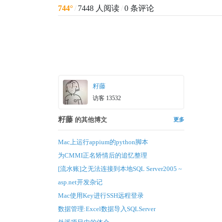
744°
/
7448 人阅读
/
0 条评论
籽藤
访客 13532
籽藤
的其他博文
更多
Mac上运行appium的python脚本
为CMMI正名
矫情后的追忆
整理
[流水账]之无法连接到本地SQL Server2005 ~
asp.net开发杂记
Mac使用Key进行SSH远程登录
数据管理:Excel数据导入SQLServer