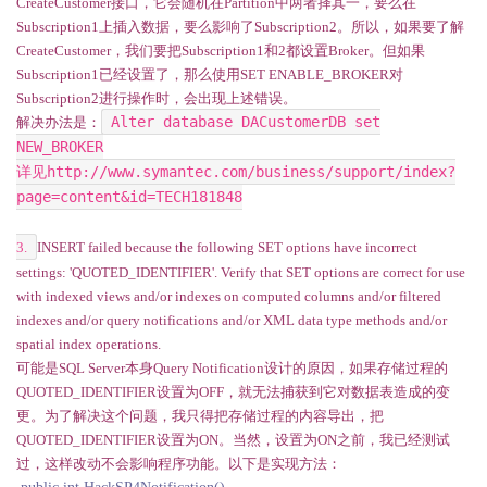
CreateCustomer接口，它会随机在Partition中两者择其一，要么在
Subscription1上插入数据，要么影响了
Subscription2。所以，如果要了解
CreateCustomer，我们要把Subscription1和2都设置Broker。但如果
Subscription1已经设置了，那么使用
SET ENABLE_BROKER对
Subscription2进行操作时，会出现上述错误。
Alter database DACustomerDB set
解决办法是：
NEW_BROKER
http://www.symantec.com/business/support/index?
详见
page=content&id=TECH181848
3.
INSERT failed because the following SET options have incorrect
settings: 'QUOTED_IDENTIFIER'. Verify that SET options are correct for use
with indexed views and/or indexes on computed columns and/or filtered
indexes and/or query notifications and/or XML data type methods and/or
spatial index operations.
可能是SQL Server本身Query Notification设计的原因，如果存储过程的
QUOTED_IDENTIFIER设置为OFF，就无法捕获到它对数据表造成的变
更。为了解决这个问题，我只得把存储过程的内容导出，把
QUOTED_IDENTIFIER设置为ON。当然，设置为ON之前，我已经测试
过，这样改动不会影响程序功能。以下是实现方法：