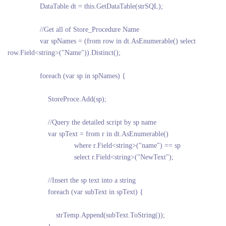
DataTable dt = this.GetDataTable(strSQL);
//Get all of Store_Procedure Name
var spNames = (from row in dt.AsEnumerable() select
row.Field<string>("Name")).Distinct();
foreach (var sp in spNames) {
StoreProce.Add(sp);
//Query the detailed script by sp name
var spText = from r in dt.AsEnumerable()
where r.Field<string>("name") == sp
select r.Field<string>("NewText");
//Insert the sp text into a string
foreach (var subText in spText) {
strTemp.Append(subText.ToString());