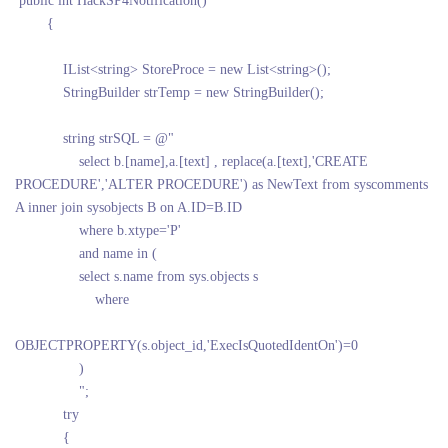
public int HackSP4Notification()
{
IList<string> StoreProce = new List<string>();
StringBuilder strTemp = new StringBuilder();
string strSQL = @"
select b.[name],a.[text] , replace(a.[text],'CREATE
PROCEDURE','ALTER PROCEDURE') as NewText from syscomments
A inner join sysobjects B on A.ID=B.ID
where b.xtype='P'
and name in (
select s.name from sys.objects s
where
OBJECTPROPERTY(s.object_id,'ExecIsQuotedIdentOn')=0
)
";
try
{