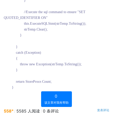
}
//Execute the sql command to ensure "SET
QUOTED_IDENTIFIER ON"
this.ExecuteSQLStmt(strTemp.ToString());
strTemp.Clear();
}
}
catch (Exception)
{
throw new Exception(strTemp.ToString());
}
return StoreProce.Count;
}
0
该文章对我有帮助
发表评论
558°
/
5585 人阅读
/
0 条评论