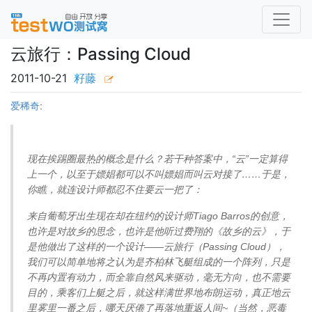
云旅行：Passing Cloud
2011-10-21
籽藤
爱稀奇
:
现在挨踢圈最热的概念是什么？若干种答案中，“云”一定算得
上一个，以至于嫖娼都可以不叫嫖娼而叫云对接了……于是，
你瞧，就连设计师都忍不住要云一把了：
来自葡萄牙出生现在却在纽约的设计师Tiago Barros的创意，
也许是对故乡的思念，也许是他听过费翔的《故乡的云》，于
是他做出了这样的一个设计——云旅行（Passing Cloud），
我们可以简单地将之认为是齐柏林飞艇组成的一个阵列，只是
不再内置有动力，而全靠自然风来驱动，毫无方向，也不需要
目的，乘客们上艇之后，就这样满世界地布朗运动，真正地云
里雾里一番之后，哪天厌倦了再落地重返人间~（当然，恶毒