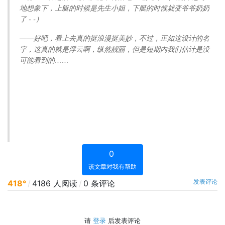
地想象下，上艇的时候是先生小姐，下艇的时候就变爷爷奶奶
了 - -）
——好吧，看上去真的挺浪漫挺美妙，不过，正如这设计的名
字，这真的就是浮云啊，纵然靓丽，但是短期内我们估计是没
可能看到的……
0
该文章对我有帮助
发表评论
418°
/
4186 人阅读
/
0 条评论
请
登录
后发表评论