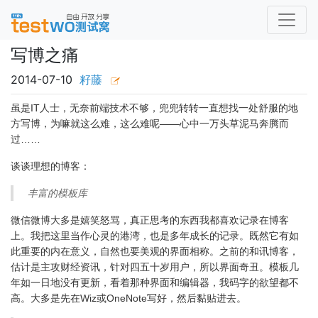
写博之痛
2014-07-10
籽藤
虽是IT人士，无奈前端技术不够，兜兜转转一直想找一处舒服的地
方写博，为嘛就这么难，这么难呢——心中一万头草泥马奔腾而
过……
谈谈理想的博客：
丰富的模板库
微信微博大多是嬉笑怒骂，真正思考的东西我都喜欢记录在博客
上。我把这里当作心灵的港湾，也是多年成长的记录。既然它有如
此重要的内在意义，自然也要美观的界面相称。之前的和讯博客，
估计是主攻财经资讯，针对四五十岁用户，所以界面奇丑。模板几
年如一日地没有更新，看着那种界面和编辑器，我码字的欲望都不
高。大多是先在Wiz或OneNote写好，然后黏贴进去。