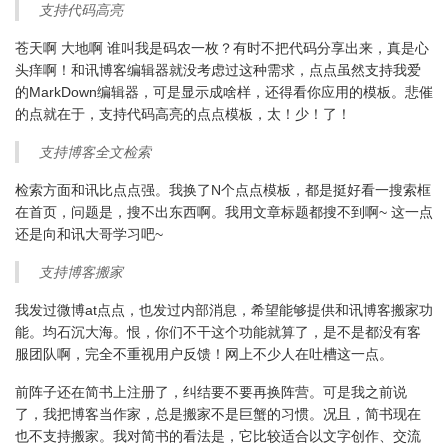
支持代码高亮
苍天啊 大地啊 谁叫我是码农一枚？有时不把代码分享出来，真是心
头痒啊！和讯博客编辑器就没考虑过这种需求，点点虽然支持我爱
的MarkDown编辑器，可是显示成啥样，还得看你应用的模板。悲催
的点就在于，支持代码高亮的点点模板，太！少！了！
支持博客全文检索
检索方面和讯比点点强。我换了N个点点模板，都是挺好看一搜索框
在首页，问题是，搜不出东西啊。我用文章标题都搜不到啊~ 这一点
还是向和讯大哥学习吧~
支持博客搬家
我发过微博at点点，也发过内部消息，希望能够提供和讯博客搬家功
能。均石沉大海。恨，你们不干这个功能就算了，是不是都没有客
服团队啊，完全不重视用户反馈！网上不少人在吐槽这一点。
前阵子还在简书上注册了，纠结要不要再换阵营。可是我之前说
了，我把博客当作家，总是搬家不是巨蟹的习惯。况且，简书现在
也不支持搬家。我对简书的看法是，它比较适合以文字创作、交流