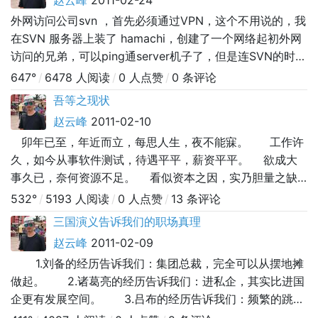
赵云峰
2011-02-24
下，如有不当之处，请大家一起修正，欢迎讨论共进步啊。
外网访问公司svn ，首先必须通过VPN，这个不用说的，我
废话不多说了，实战如
在SVN 服务器上装了 hamachi，创建了一个网络起初外网
访问的兄弟，可以ping通server机子了，但是连SVN的时候
一直报：could not connect to server....折腾很久才明白，
647°
/
6478 人阅读
/
0 人点赞
/
0 条评论
外网访问的时候不能像在内网一样用server机子IP访问了，
吾等之现状
ip解析不了啊，，内网访问的路径http://192.169.../s
赵云峰
2011-02-10
卯年已至，年近而立，每思人生，夜不能寐。 工作许
久，如今从事软件测试，待遇平平，薪资平平。 欲成大
事久已，奈何资源不足。 看似资本之因，实乃胆量之缺
失，万不敢有所失， 只因现世之况不容失不容败。 父
532°
/
5193 人阅读
/
0 人点赞
/
13 条评论
母年事渐高，已近乎休养
三国演义告诉我们的职场真理
赵云峰
2011-02-09
1.刘备的经历告诉我们：集团总裁，完全可以从摆地摊
做起。 2.诸葛亮的经历告诉我们：进私企，其实比进国
企更有发展空间。 3.吕布的经历告诉我们：频繁的跳
槽，直接导致没老板敢录用你。 4.庞统的经历告诉我