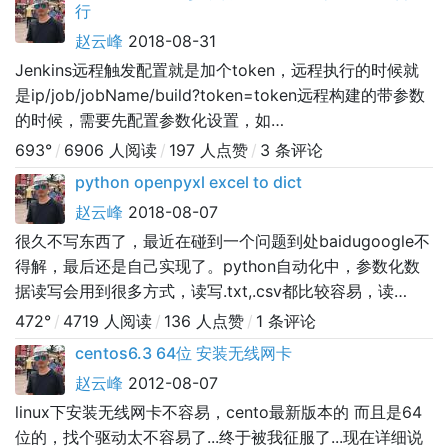
行
赵云峰
2018-08-31
Jenkins远程触发配置就是加个token，远程执行的时候就
是ip/job/jobName/build?token=token远程构建的带参数
的时候，需要先配置参数化设置，如
name=service,value=xx远程触发执行
693°
/
6906 人阅读
/
197 人点赞
/
3 条评论
http://ip/job/jobName/buildWithParameters?
python openpyxl excel to dict
token=token&service
赵云峰
2018-08-07
很久不写东西了，最近在碰到一个问题到处baidugoogle不
得解，最后还是自己实现了。python自动化中，参数化数
据读写会用到很多方式，读写.txt,.csv都比较容易，读
写.xlsx也不是很难，只是在将xlsx数据读取并转换成字典时
472°
/
4719 人阅读
/
136 人点赞
/
1 条评论
遇到一些麻烦，最终自己解决了，纪录一下。--------------
centos6.3 64位 安装无线网卡
------------------------------------
赵云峰
2012-08-07
linux下安装无线网卡不容易，cento最新版本的 而且是64
位的，找个驱动太不容易了...终于被我征服了...现在详细说