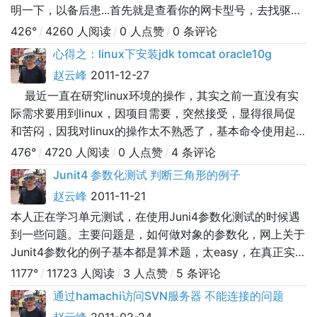
明一下，以备后患...首先就是查看你的网卡型号，去找驱动
#lsusb 此命令能查看到usb具体的芯片信息 （ps我用的
426°
/
4260 人阅读
/
0 人点赞
/
0 条评论
usb无线网卡 台式机）,如果此命令不能用，说明你系统确
心得之：linux下安装jdk tomcat oracle10g
实一些包包...找到驱动后解压安装#cd 驱动文件目录#make
赵云峰
2011-12-27
& make i
最近一直在研究linux环境的操作，其实之前一直没有实
际需求要用到linux，因项目需要，突然接受，显得很局促
和苦闷，因我对linux的操作太不熟悉了，基本命令使用起
来都很苦逼。现在突然需要搭建linux的环境以部署项目和
476°
/
4720 人阅读
/
0 人点赞
/
4 条评论
后面的测试开展，感觉事出突然，一片茫然，不想接手那就
Junit4 参数化测试 判断三角形的例子
是在退却，后果就会很严重，发展将会很不利啊！接手的话
赵云峰
2011-11-21
就是需要从无到有，一步一步慢慢开始，前途光明，
本人正在学习单元测试，在使用Juni4参数化测试的时候遇
到一些问题。主要问题是，如何做对象的参数化，网上关于
Junit4参数化的例子基本都是算术题，太easy，在真正实战
中我想肯定要复杂的多，对于我们初学者来讲，尤其是俺们
1177°
/
11723 人阅读
/
3 人点赞
/
5 条评论
自学的同学，复杂的参数怎么做，几乎没有指引啊。经过一
通过hamachi访问SVN服务器 不能连接的问题
点努力，小可终于发掘出了点名堂，现在写来于大家分享一