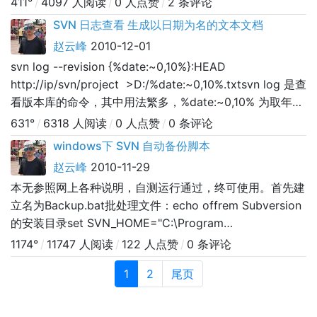
411°
/
4097 人阅读
/
0 人点赞
/
2 条评论
们：长得太丑，可能会影响你的应聘效果。 5.马谡的经
SVN 日志查看 生成以日期为名的文本文档
历告诉我们：专业课学得再牛B，工作时基本用不上。
赵云峰
2010-12-01
6.杨修的经
svn log --revision {%date:~0,10%}:HEAD
http://ip/svn/project >D:/%date:~0,10%.txtsvn log 是查
看版本库的命令，其中用法繁多，%date:~0,10% 为取年月
日本条命令其意为：在本地查看版本库日志，取当日日期为
631°
/
6318 人阅读
/
0 人点赞
/
0 条评论
始到最新版本号，放入本地D盘上以日期为名的文本文档里
windows下 SVN 自动备份脚本
运行即得当时年月日.txt之文档
赵云峰
2010-11-29
本无参照网上各种说明，自测运行通过，终可使用。首先建
立名为Backup.bat批处理文件：echo offrem Subversion
的安装目录set SVN_HOME="C:\Program
Files\Subversion"rem 所有版本库的父目录set
1174°
/
11747 人阅读
/
122 人点赞
/
0 条评论
SVN_ROOT=F:\svn\project （project为库名称，copy后
1
2
尾页
在自己本地运行时需去掉