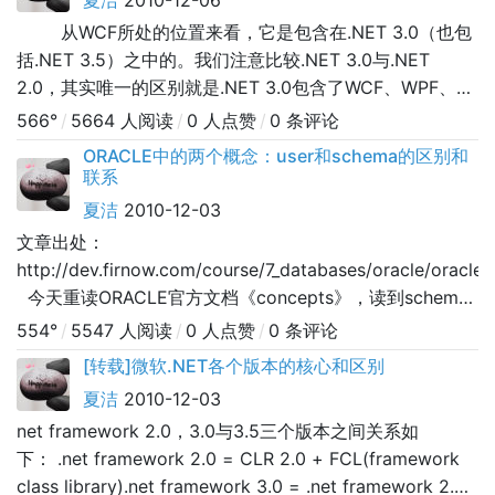
夏洁
2010-12-06
从WCF所处的位置来看，它是包含在.NET 3.0（也包
括.NET 3.5）之中的。我们注意比较.NET 3.0与.NET
2.0，其实唯一的区别就是.NET 3.0包含了WCF、WPF、
WF（或者还有CardSpace）而已。因此，我们认为WCF
566°
/
5664 人阅读
/
0 人点赞
/
0 条评论
是.NET框架的一部分，似乎并不为过。尤为关键的是，
ORACLE中的两个概念：user和schema的区别和
WCF并不能脱
联系
夏洁
2010-12-03
文章出处：
http://dev.firnow.com/course/7_databases/oracle/oracle
今天重读ORACLE官方文档《concepts》，读到schema
的基本概念，对它的理解更进一层， 官方文档中关于
554°
/
5547 人阅读
/
0 人点赞
/
0 条评论
schema是这样解释的： “A schema is a collection of
[转载]微软.NET各个版本的核心和区别
dat
夏洁
2010-12-03
net framework 2.0，3.0与3.5三个版本之间关系如
下： .net framework 2.0 = CLR 2.0 + FCL(framework
class library).net framework 3.0 = .net framework 2.0