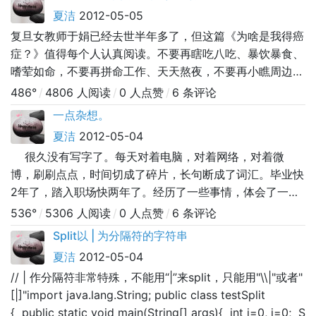
夏洁
2012-05-05
复旦女教师于娟已经去世半年多了，但这篇《为啥是我得癌
症？》值得每个人认真阅读。不要再瞎吃八吃、暴饮暴食、
嗜荤如命，不要再拼命工作、天天熬夜，不要再小瞧周边的
环境状态，特别是小心家具中的甲醛！于娟说：我在癌症里
486°
/
4806 人阅读
/
0 人点赞
/
6 条评论
整整挣扎了一年，人间极刑般的苦痛，身心已经摧残到无可
一点杂想。
摧残，我不想看到这件事在任何一个人身上发生，但凡是
夏洁
2012-05-04
人，我都要去帮他们去避免，哪怕是我最为憎恨讨厌的人。
很久没有写字了。每天对着电脑，对着网络，对着微
时隔一年，几经生死，我可以坐在桌边打字
博，刷刷点点，时间切成了碎片，长句断成了词汇。毕业快
2年了，踏入职场快两年了。经历了一些事情，体会了一些
心情，虽然我还是原来的我，但我也的确有些许收获。 1.用
536°
/
5306 人阅读
/
0 人点赞
/
6 条评论
完的东西放回原位。2.好记性不如烂笔头，写to do list的习
Split以 | 为分隔符的字符串
惯。3.事情分轻重缓急来解决。4.不要拖，能今天完成的事
夏洁
2012-05-04
情绝不要拖到明天。你永远不知道明天
// | 作分隔符非常特殊，不能用“|”来split，只能用"\\|"或者"
[|]"import java.lang.String; public class testSplit
{ public static void main(String[] args){ int i=0, j=0; S