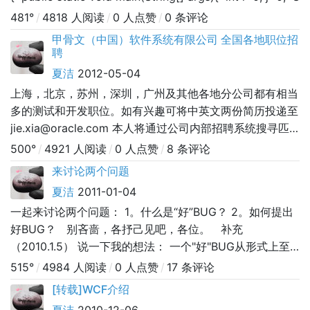
481°
/
4818 人阅读
/
0 人点赞
/
0 条评论
甲骨文（中国）软件系统有限公司 全国各地职位招
聘
夏洁
2012-05-04
上海，北京，苏州，深圳，广州及其他各地分公司都有相当
多的测试和开发职位。如有兴趣可将中英文两份简历投递至
jie.xia@oracle.com 本人将通过公司内部招聘系统搜寻匹
配的职位，推荐给HR。
500°
/
4921 人阅读
/
0 人点赞
/
8 条评论
来讨论两个问题
夏洁
2011-01-04
一起来讨论两个问题： 1。什么是“好”BUG？ 2。如何提出
好BUG？ 别吝啬，各抒己见吧，各位。 补充
（2010.1.5） 说一下我的想法： 一个"好"BUG从形式上至
少要有以下两点：1.要有一个很明确达意的标题。 能准
515°
/
4984 人阅读
/
0 人点赞
/
17 条评论
确描述，准确定位，甚至能准确说出原理。 2.要有很详细
[转载]WCF介绍
但