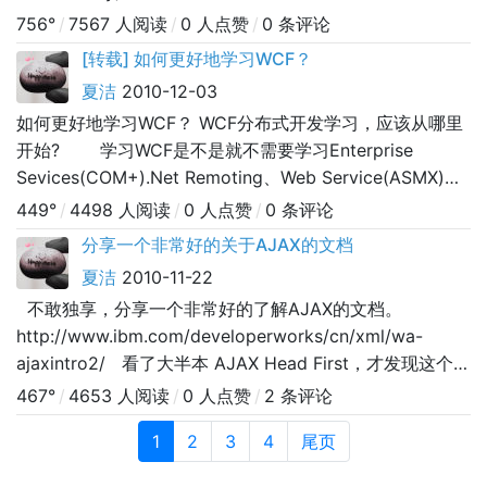
+ SP1 + WPF + WCF + WF + CardSpace.net
756°
/
7567 人阅读
/
0 人点赞
/
0 条评论
framework 3.5 = ..ne
[转载] 如何更好地学习WCF？
夏洁
2010-12-03
如何更好地学习WCF？ WCF分布式开发学习，应该从哪里
开始? 学习WCF是不是就不需要学习Enterprise
Sevices(COM+).Net Remoting、Web Service(ASMX)、
WSE3.0和MSMQ消息队列？ WCF分布式开发学习，
449°
/
4498 人阅读
/
0 人点赞
/
0 条评论
如何制定一个合理的计划，才能更好地学习WCF分布式应
分享一个非常好的关于AJAX的文档
用开发。应该从哪里开始? 如何下载和安装WCF开发相
夏洁
2010-11-22
关的组件。 有什么
不敢独享，分享一个非常好的了解AJAX的文档。
http://www.ibm.com/developerworks/cn/xml/wa-
ajaxintro2/ 看了大半本 AJAX Head First，才发现这个文
档。让我对看过的东西温故知新。 非常开心。当
467°
/
4653 人阅读
/
0 人点赞
/
2 条评论
然， AJAX Head First也是非常非常好的一本书，值得一
1
2
3
4
尾页
读。 &n