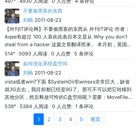
497°
/
4930 人阅读
/
0 人点赞
/
4 条评论
努力终于把我变成一个专业小丑的人。 但是，有些程序
不要偷黑客的东西
员，我的天。 就像最近，我面试了一位毕业生。我把他叫
刘旸
2011-08-23
做Ada。对于程序员新手，我充满怜悯，为了和缓的帮他热
【外刊IT评论网】不要偷黑客的东西从 外刊IT评论 作者：
热身，我给
Aqee有超过 100 人喜欢此条目本文是从 Why you don't
steal from a hacker 这篇文章翻译而来。 本月初，英国发
生了严重的暴乱事件，打砸抢烧现象十分的严重，英国警方
514°
/
5093 人阅读
/
0 人点赞
/
5 条评论
逮捕了3000多参与暴乱的民众。下面的这个故事就是发生
如何优化系统盘空间
在此期间。 伦敦暴乱的第二天早上，我回到我的住所、发
刘旸
2011-08-22
现这里被洗劫了，我的
vista或者win7下面 $SystemDir$\winsxs非常巨大，缺省
就3G左右，我目前都已经是9G了。那可不可以把它转移到
其他分区，然后释放可怜的C盘空间呢？需要：MoveFile
和 PendMoves这两个文件。请下载，解压后，复制到
539°
/
5384 人阅读
/
0 人点赞
/
1 条评论
\windows\system32目录下。（可以在百度搜索下载，也
1
2
3
4
5
尾页
可以到微软官网下载）微软官网下载地址已经发到你的消息
中，点击右上角——“我的消息”查看