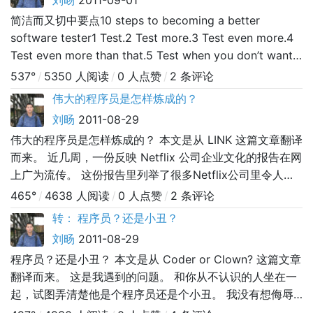
刘旸
2011-09-01
简洁而又切中要点10 steps to becoming a better
software tester1 Test.2 Test more.3 Test even more.4
Test even more than that.5 Test when you don’t want
to.6 Test when you do.7 Test when there are lots of
537°
/
5350 人阅读
/
0 人点赞
/
2 条评论
proje
伟大的程序员是怎样炼成的？
刘旸
2011-08-29
伟大的程序员是怎样炼成的？ 本文是从 LINK 这篇文章翻译
而来。 近几周，一份反映 Netflix 公司企业文化的报告在网
上广为流传。 这份报告里列举了很多Netflix公司里令人称
赞的做法，包括这个公司是如何的招聘和辞退员工的。 里
465°
/
4638 人阅读
/
0 人点赞
/
2 条评论
面有大量的信息是描述Netflix公司是怎样对待员工的，这使
转： 程序员？还是小丑？
Netflix公司变成了一个很有吸引力的工作场所。报告里面提
刘旸
2011-08-29
到过有一个关于员工所期 望的内容的清单
程序员？还是小丑？ 本文是从 Coder or Clown? 这篇文章
翻译而来。 这是我遇到的问题。 和你从不认识的人坐在一
起，试图弄清楚他是个程序员还是个小丑。 我没有想侮辱
任何人的意思，而且，我是第一个要感谢这么多年的教育和