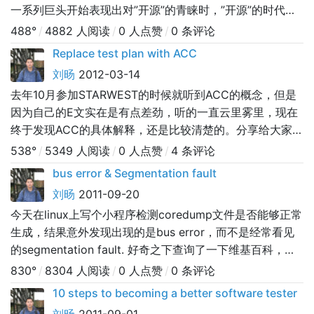
一系列巨头开始表现出对”开源”的青睐时，”开源”的时代即
将到来！ 最初来自：sinoprise.com/read.php?tid-662-
488°
/
4882 人阅读
/
0 人点赞
/
0 条评论
page-e-fpage-1.html（遗憾的是这个链接已经打不开
Replace test plan with ACC
了），我基本未改动，只是进行了一些排版和整理。参考文
刘旸
2012-03-14
献：http://w
去年10月参加STARWEST的时候就听到ACC的概念，但是
因为自己的E文实在是有点差劲，听的一直云里雾里，现在
终于发现ACC的具体解释，还是比较清楚的。分享给大家看
一下，是不是真的可以取代test planIntroductionTest
538°
/
5349 人阅读
/
0 人点赞
/
4 条评论
Analytics allows you to efficiently construct an ACC
bus error & Segmentation fault
model for your project. Th
刘旸
2011-09-20
今天在linux上写个小程序检测coredump文件是否能够正常
生成，结果意外发现出现的是bus error，而不是经常看见
的segmentation fault. 好奇之下查询了一下维基百科，原
来bus error通常是由于对未对齐的读或者写引起的。下面
830°
/
8304 人阅读
/
0 人点赞
/
0 条评论
是维基百科的原文和例子：Bus error Bus errors are
10 steps to becoming a better software tester
usually signaled with the SIGBUS si