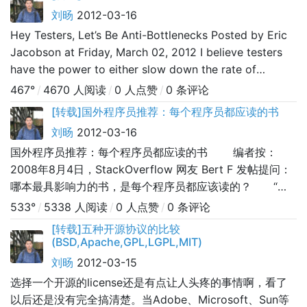
刘旸
2012-03-16
Hey Testers, Let’s Be Anti-Bottlenecks Posted by Eric
Jacobson at Friday, March 02, 2012 I believe testers
have the power to either slow down the rate of
production deployments or speed them up, wi
467°
/
4670 人阅读
/
0 人点赞
/
0 条评论
[转载]国外程序员推荐：每个程序员都应读的书
刘旸
2012-03-16
国外程序员推荐：每个程序员都应读的书 编者按：
2008年8月4日，StackOverflow 网友 Bert F 发帖提问：
哪本最具影响力的书，是每个程序员都应该读的？ “如
果能时光倒流，回到过去，作为一个开发人员，你可以告诉
533°
/
5338 人阅读
/
0 人点赞
/
0 条评论
自己在职业生涯初期应该读一本，你会选择哪本书呢？我希
[转载]五种开源协议的比较
望这个书单列表内容丰富，可以涵盖很多东西。” 很多
(BSD,Apache,GPL,LGPL,MIT)
程序员响应，他们在推荐时也写下自己的评语。以前
刘旸
2012-03-15
选择一个开源的license还是有点让人头疼的事情啊，看了
以后还是没有完全搞清楚。当Adobe、Microsoft、Sun等