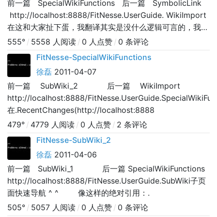
前一篇 SpecialWikiFunctions 后一篇 SymbolicLink
http://localhost:8888/FitNesse.UserGuide. WikiImport
在这和大家扯下蛋，我翻译其实是没什么逻辑可言的，我就
是看UserGuide页上那些链接，然后每天找个来翻译下，所
555°
/
5558 人阅读
/
0 人点赞
/
0 条评论
以没办法一下子就让大家学会使用这个
FitNesse-SpecialWikiFunctions
徐磊
2011-04-07
前一篇 SubWiki_2 后一篇 WikiImport
http://localhost:8888/FitNesse.UserGuide.SpecialWikiFun
在.RecentChanges(http://localhost:8888
479°
/
4779 人阅读
/
0 人点赞
/
2 条评论
FitNesse-SubWiki_2
徐磊
2011-04-06
前一篇 SubWiki_1 后一篇 SpecialWikiFunctions
http://localhost:8888/FitNesse.UserGuide.SubWiki子页
面快速导航 ^ ^ 像这样的绝对引用：.
505°
/
5057 人阅读
/
0 人点赞
/
0 条评论