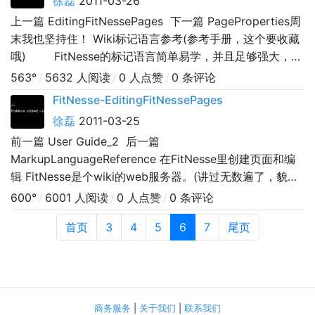
徐磊
2011-03-26
上一篇 EditingFitNessePages 下一篇 PageProperties周
末我也坚持住！ Wiki标记语言参考(参考手册，这个要收藏
哦) FitNesse的标记语言简单易学，并且足够强大，它
能够让你写出丰富格式和定制化的wiki页面。下面就是在
563°
/
5632 人阅读
/
0 人点赞
/
0 条评论
wiki页面上你如何格式文本及完成其他事情的参考，对了，
FitNesse-EditingFitNessePages
徐磊
2011-03-25
前一篇 User Guide_2 后一篇
MarkupLanguageReference 在FitNesse里创建页面和编
辑 FitNesse是个wiki的web服务器。(讲过无数遍了，貌
似)。在开始用FitNesse创建测试表之前，我们需要知道一
600°
/
6001 人阅读
/
0 人点赞
/
0 条评论
些关于wiki的东西。 在Wiki里，通过浏览器，你允许创建
首页
3
4
5
6
7
尾页
新页面或者编辑那些可以编辑的页面，不过在这之前，你要
成为授权用户。把FitNes
商务服务
|
关于我们
|
联系我们