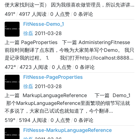
便大家找到这一页） 因为我很喜欢做管理员，所以先讲讲
FitNesse的管理，哇哈哈，我是项目组svn、ftp、jira、持
491°
/
4917 人阅读
/
0 人点赞
/
0 条评论
续集成的管理员，优越感嗷嗷的。 管理
FitNesse-Demo_1
徐磊
2011-03-28
上一篇 PageProperties 下一篇 AdministeringFitnesse
前段时间翻译了点东西，今晚为大家简单写个Demo。 我只
是记录我的过程。 1. 我们打开http://localhost:8888。
端口是大家的，我无法控制了。 2. &
472°
/
4723 人阅读
/
0 人点赞
/
0 条评论
FitNesse-PageProperties
徐磊
2011-03-28
上一篇 MarkupLanguageReference 下一篇 Demo_1
那个MarkupLanguageReference里面繁琐的细节写法就
不多说了，大家自己试试也就知道了，今个翻译
PageProperties(页面属性)。 插一句：其实我们看web上
519°
/
5194 人阅读
/
0 人点赞
/
0 条评论
的地址也是很有意思的，一级套一级的 http://loc
FitNesse-MarkupLanguageReference