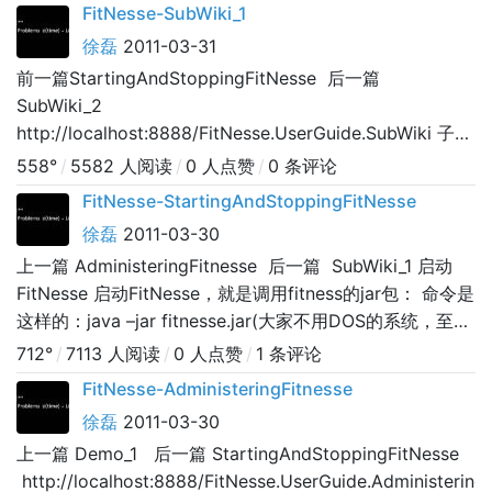
FitNesse-SubWiki_1
徐磊
2011-03-31
前一篇StartingAndStoppingFitNesse 后一篇
SubWiki_2
http://localhost:8888/FitNesse.UserGuide.SubWiki 子页
面：层次化的组织FitNesse页面 为什么我们需要层次化页
558°
/
5582 人阅读
/
0 人点赞
/
0 条评论
面呢？(为什么我们的文件系统是文件夹套文件夹呢？了解
FitNesse-StartingAndStoppingFitNesse
了？！那就跳过这段吧，哈哈) FitNesse，我们称它为
徐磊
2011-03-30
wiki，但
上一篇 AdministeringFitnesse 后一篇 SubWiki_1 启动
FitNesse 启动FitNesse，就是调用fitness的jar包： 命令是
这样的：java –jar fitnesse.jar(大家不用DOS的系统，至少
Dos命令总会点吧) 这样fitness服务就占用了80端口启动起
712°
/
7113 人阅读
/
0 人点赞
/
1 条评论
来了。你可以修改这个和其他的一些选项，查这个在
FitNesse-AdministeringFitnesse
CommandLi
徐磊
2011-03-30
上一篇 Demo_1 后一篇 StartingAndStoppingFitNesse
http://localhost:8888/FitNesse.UserGuide.Administerin