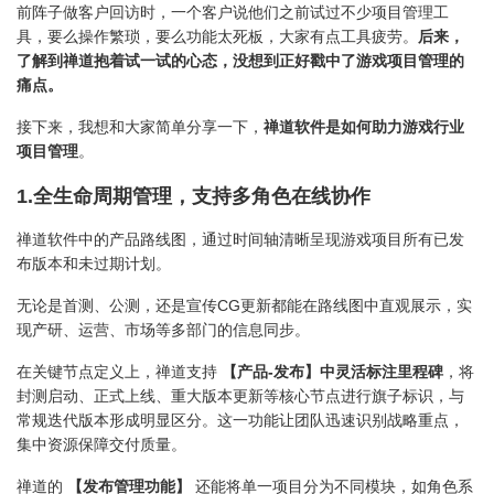
前阵子做客户回访时，一个客户说他们之前试过不少项目管理工
具，要么操作繁琐，要么功能太死板，大家有点工具疲劳。
后来，
了解到禅道抱着试一试的心态，没想到正好戳中了游戏项目管理的
痛点。
接下来，我想和大家简单分享一下，
禅道软件是如何助力游戏行业
项目管理
。
1.全生命周期管理，支持多角色在线协作
禅道软件中的产品路线图，通过时间轴清晰呈现游戏项目所有已发
布版本和未过期计划。
无论是首测、公测，还是宣传CG更新都能在路线图中直观展示，实
现产研、运营、市场等多部门的信息同步。
在关键节点定义上，禅道支持
【产品-发布】中灵活标注里程碑
，将
封测启动、正式上线、重大版本更新等核心节点进行旗子标识，与
常规迭代版本形成明显区分。这一功能让团队迅速识别战略重点，
集中资源保障交付质量。
禅道的
【发布管理功能】
还能将单一项目分为不同模块，如角色系