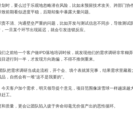
计划时，要么过于乐观地忽略潜在风险，比如未预留技术攻关、跨部门协
导致前期看似进度平稳，后期却集中暴露大量问题。
职责不清、沟通壁垒严重的问题，比如开发与测试信息不同步，导致测试
付，一旦某个环节出现延迟，就会引发连锁反应。
我们之前给一个客户做IPD落地培训时候，就发现他们的需求调研非常糊
项目进行到一半，才发现方向跑偏，不得不推倒重来。
团队把需求调研当成走流程，开个会、填个表就算完事，结果需求里藏着
品，自然会有一堆“这不是我要的”。
。今天客户加个需求，明天领导提个意见，项目范围像滚雪球一样越滚越
班赶工。
度和质量，更会让团队陷入疲于奔命却毫无价值产出的恶性循环。