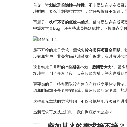
首先，
计划缺乏前瞻性与弹性
。不少团队在制定项目
冲时间；要么计划颗粒度太粗，对任务拆解不细致，
再就是，
执行环节的低效与偏差
。部分团队存在成员
中爆发大量Bug；还有些成员拖延成性，习惯踩点交
最不可控的就是需求，
需求失控会贯穿项目全周期
。
没有和客户、业务方确认清楚核心诉求，所以有时候
这其实就是典型的
“前期省小力，后期费大力”
。很多
糊地带。到了开发阶段，大家只能靠猜，等客户看到成
更要命的是，很多团队没有建立有效的变更控制机制
源和时间却还是原来的预算，最后只能压缩测试、加
这种毫无章法的需求堆砌，不仅会拖垮现有项目的进
当新需求再次找上门时，我们到底该怎么选？
二、突如其来的需求接不接？