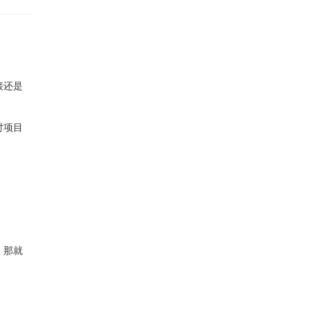
接还是
对项目
，那就