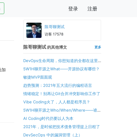
h
登录
注册
陈哥聊测试
访客 17578
陈哥聊测试
的其他博文
更多
DevOps生命周期，你想知道的全都在这里
了！
5W1H聊开源之What——开源协议有哪些？
始加
敏捷MVP面面观
趋势预测：2021年五大流行的编程语言
情绪稳定！别再让Git合并冲突影响你工作了
Vibe Coding火了，人人都是程序员？
5W1H聊开源之Who/When/Where——谁在
何时何地“发明”了开源？
AI Coding时代仍要以人为本
2021年，是时候把技术债务管理提上日程了
DevSecOps 中的漏洞管理（上）