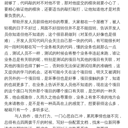
就够了，代码敲的对不对他不管，那对他提交的模块就要小心了，
要精心验证他的模块，还要适当的敲打敲打，让他知道他才是对质
量负责的人。
帮助开发人员获得他对你的尊重。大家都在一个屋檐下，被人
轻视的日子不好过，局面不好扭转但并不是不能扭转。告诉开发人
员你知道但他不知道的，这个很容易做到（对某些人好像也是很
难），开发人员写代码只会关注自己那一块的代码，有可能很长时
间一段时间都在写一个业务相关的代码，懂的业务也就那么一点
点，测试人员不一样，测试的时候会将整个业务串连起来跑，谁让
业务总是有关联的呢，特别是测试的项目与其他的项目有关联，对
其他的项目也得了解一二，否则你无法保证测试结果的准确性，这
又提供的学习的机会。还有可能今天在这个项目组，明天又被调到
的另外的一个项目组，是坏事但也是好事，项目接触的多了，知道
的也就更多了。在业务上告诉开发人员他不知道的，现在这个项目
的这个接口与另外那个项目的哪个接口有关联，是怎样的一种关
系，他会感激你，久而久之他会尊重你，业务上有拿不准的地方会
先来请教你，是不是有一种高高在上的感觉了。想要获得这么多，
秘籍只有一个，多听多记。
与人协作，借力打力。一门心思自己冲，累死事情也做不完，
总得有点四两拨千斤的时候。写好一份配置文档，找来一位新同事