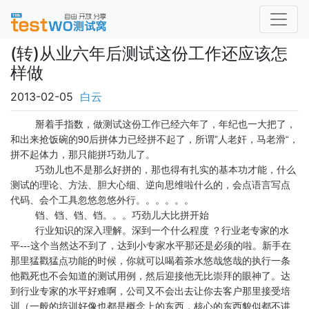
(转)从业六年后测试这份工作还应该怎
样做
2013-02-05
白云
掰着手指数，做测试这份工作已经六年了，年纪也一大把了，
和出来抢饭碗的90后拼体力已经拼不起了，所谓”人老奸，马老滑“，
拼不起体力，那只能拼巧劲儿了。
巧劲儿也不是那么好拼的，那也得有扎实的基本功才能，什么
测试的理论、方法、胆大心细、逆向思维啦什么的，会点语言写点
代码、会个工具忽悠忽悠外行。。。。。。
铛、铛、铛、铛。。。巧劲儿大比拼开始
行业知识的深入理解。深到一个什么程度 ？行业老专家的水
平---这个当然达不到了，达到小专家水平那还是必须的啦。新手在
那里猛戳猛点功能的时候，你就可以喝着茶水悠哉悠哉的执行一条
他戳死也不会知道的测试用例，然后迎接他无比崇拜的眼神了。达
到行业专家的水平好难啊，公司又不会出去让你去客户那里接受培
训（一般的培训好像也都是概念上的东西，核心的东西貌似都不讲