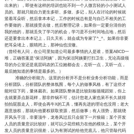
出来的），即使有这样的培训也轮不到一个人微言轻的小小测试人
员的。那就只能自力更生多听、多做、多记，别人在讨论的时候就
竖着耳朵听，然后拿本本记，工作的时候总有是与自己不相关的工
作要做的，那就接受去做，然后整理记录，如果你一定要分清你的
我的他的，那就丢失了学习的机会，学习是不分时间地点地，然后
还是要拿出本本记上，日久天长，就会成为专家了^_^。
如果你非要
把耳朵堵上，眼睛闭上，那神仙也没辙。
（曾经有人问，在公司里知道公司最多事情的人是谁，答案ABCD一
堆，正确答案是“保洁阿姨”，因为保洁阿姨要打扫卫生，无论高级领
导的办公室还是底层码农的工位她都会去，左听一点，又听一点，
最后她知道的事情是最多的。）
准确的分析能力。这里的分析并不是分析业务分析功能，而是
分析团队，分析团队的整体氛围，每个人的做事风格，有了这些才
能对症下药，量体裁衣。如果团队整体是比较刻板循规蹈矩，你上
去就要弄点新花样，那非炸锅不可，估计您老人家也呆不长久就得
拍拍屁股走人，即使会再牛X的工具，懂再先进的理论也没用；老大
愿意放权，那就向他要权获取资源，然后做事；有人强势，那就绕
开风头干活，非要顶牛，龙卷风过后只会留下一片狼籍；某个开发
人员的质量意识比较好，就可以少花些精力在他的模块上，某个开
发人员的质量意识很差，认为有测试的给他兜底儿，他只管敲代码