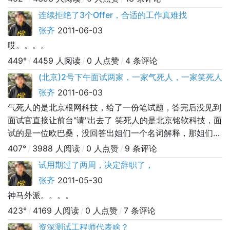
还是会找面试官说这些题咱们当面谈下可能更节省大家时
连续拒绝了3个Offer，合适的工作真难找
间？ 如果是第二种，面试官回答说，公司规定必须答完题
张齐
2011-06-03
才能面谈，你会怎么办？
哎。。。。
449°
/
4459 人阅读
/
0 人点赞
/
4 条评论
(北京)2号下午面试两家，一家气死人，一家笑死人
张齐
2011-06-03
气死人的是北京根网科技，给了一份笔试题，答完后没见到
面试官直接让前台"请"出去了 笑死人的是北京铭软科技，面
试的是一位欧巴桑，没回答出姐们一个名词解释，那姐们竟
然说我是个测试外行，看我不像是干测试的(本人干了4年
407°
/
3988 人阅读
/
0 人点赞
/
9 条评论
了)。。。 这都啥不靠谱的公司呀。。。
试用期过了两周，决定辞职了，
张齐
2011-05-30
神马外派。。。。
423°
/
4169 人阅读
/
0 人点赞
/
7 条评论
资深测试工程师代表啥？