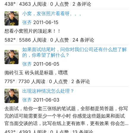
不能保证高质量的软件产品。为了说明这个观点，我举几个
438°
/
4363 人阅读
/
0 人点赞
/
2 条评论
例子。大家可能都知道，软件产品的最初版本（Version
小窝，发张照片看看呀。。。
1），通常来说都是由很多质量问题（Bug），这是一个非
张齐
2011-06-15
常普遍的现象，小公司的软件产品是这样，大公司的软件产
想看小窝照片的顶起来！！
品也是这样的。难道是V
582°
/
5586 人阅读
/
0 人点赞
/
24 条评论
如果面试结尾时，问你对我们公司还有什么想了解
的，你希望了解什么？
张齐
2011-06-05
抛砖引玉 砖头就是标题，嘿嘿
775°
/
7730 人阅读
/
0 人点赞
/
2 条评论
出现这种情况怎么处理？
张齐
2011-06-03
去面试，给你一套三张纸的笔试题，全部都是简答题，你写
完的话可能需要至少一个半小时 你感觉这些题如果和面试
官当面交谈的话，比写在纸上更有效率，更有效果 你会怎
么办？ 你会老老实实、认认真真的在卷子上写详细答案；
452°
/
4393 人阅读
/
0 人点赞
/
13 条评论