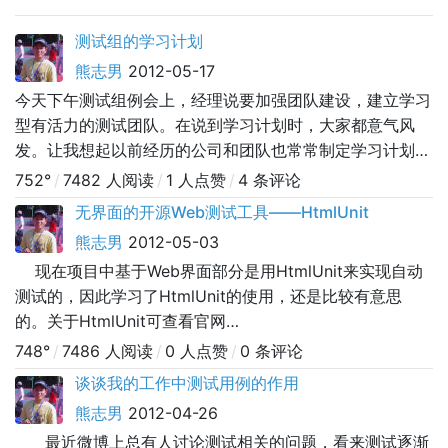
测试组的学习计划
熊志男
2012-05-17
今天下午测试组例会上，经理说要加强团队建设，建立学习
型有活力的测试团队。在说到学习计划时，大家都意气风
发。让我想起以前经历的公司和团队也常常制定学习计划。
真正坚持下来的却不多。 团队学习的真正目的是什么？ 为
752°
/
7482 人阅读
/
1 人点赞
/
4 条评论
了做给领导看，让领导看到我们团队的进步和成绩？如果完
无界面的开源Web测试工具——HtmlUnit
全为了这个目的，就完全走上邪路了。最终成就的可能是
熊志男
2012-05-03
leader，浪费的是大家的时间和精力。那么如果在团队成员
现在项目中基于Web界面部分是用HtmlUnit来实现自动
能够学习成长的同时，并能让领导也
测试的，因此学习了HtmlUnit的使用，还是比较有意思
的。关于HtmlUnit可查看官网
http://htmlunit.sourceforge.net/ 或者测试百科
748°
/
7486 人阅读
/
0 人点赞
/
0 条评论
http://www.testwo.com/space-wiki-id-94.html。
谈谈我的工作中测试用例的作用
熊志男
2012-04-26
最近微博上总有人讨论测试相关的问题，看来测试逐渐