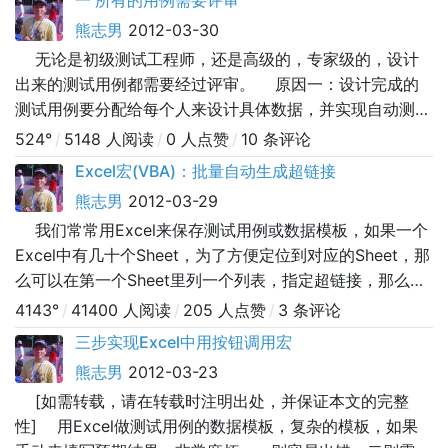
一 所有的用例需要评审
那么这时候评审自己讲解都费劲，别人听得
熊志男
2012-03-30
无论是初级测试工程师，还是高级的，专家级的，设计
出来的测试用例都需要经过评审。 原因一：设计完成的
测试用例要分配给每个人来设计具体数据，并实现自动测
试。设计用例和实现用例、执行用例并非一人完成。设计用
524°
/
5148 人阅读
/
0 人点赞
/
10 条评论
例的人并不知道用例在具体执行的时候是否有问题，或者哪
Excel宏(VBA)：批量自动生成超链接
些步骤不能实现自动测试。再者“测试是无穷尽的”，谁又能
熊志男
2012-03-29
保证自己设计的用例能
我们常常用Excel来保存测试用例或数据模板，如果一个
Excel中有几十个Sheet，为了方便定位到对应的Sheet，那
么可以在第一个Sheet里列一个列表，指定超链接，那么就
很方便了。 可是问题是：如果手动一个个来指定超链
4143°
/
41400 人阅读
/
205 人点赞
/
3 条评论
接，很费时间。 那么就可以通过宏（VBA）来实现： &n
三步实现Excel中用按钮调用宏
熊志男
2012-03-23
[如需转载，请在转载时注明出处，并保证本文的完整
性] 用Excel做测试用例的数据模板，复杂的模板，如果