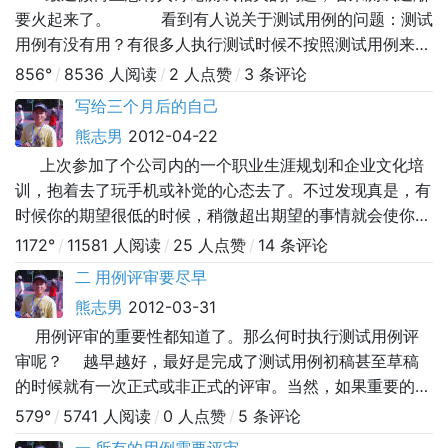
要火起来了。 看到有人说关于测试用例的问题：测试
用例有没有用？有很多人执行测试时候不按照测试用例来执
行，用例形同虚设，岂不是白费功夫。 测试用例肯定是
856°
/
8536 人阅读
/
2 人点赞
/
3 条评论
有用的，按照
写给三个月后的自己
熊志男
2012-04-22
上次参加了个公司内的一个职业生涯规划和企业文化培
训，抱着去了玩手机或补觉的心态去了。不过发现真是，有
时候你的期望很低的时候，稍微超出期望的事情就会使你兴
趣盎然。那么这次培训也是这样了，培训师很努力，很实
1172°
/
11581 人阅读
/
25 人点赞
/
14 条评论
在，虽然有些观点并不太赞同，但是我还是认真参与完了2
二 用例评审要尽早
个小时的培训课程。 最后，留了一个作业，是“写给三个
熊志男
2012-03-31
月后的自己”。&
用例评审的重要性都知道了。那么何时执行测试用例评
审呢？ 越早越好，最好是完成了测试用例初稿甚至草稿
的时候就有一次正式或非正式的评审。当然，如果重要的评
审会议还是要用例的正式版。 理由一：无论用例设计时
579°
/
5741 人阅读
/
0 人点赞
/
5 条评论
经过多少深思熟虑，过一两天都会忘掉一部分当时的思路。