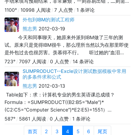
手动来填写预期结果，非常麻烦，一则容易出错，二则需要
重复计算浪费时间。那么如果不是很复杂的逻辑运算完全用
1100°
/
10998 人阅读
/
7 人点赞
/
1 条评论
Excel公式可以实现，不过比较复杂的还是用宏来实现比较
外包到IBM的测试工程师
好。 那么实现
熊志男
2012-03-19
今天和同事聊天，她原来外派到IBM做了三年的测
试。原来只是觉得IBM很牛，那么理所当然以为在那里即使
是外包过去也很厉害。羡慕得不行。 听过她的“血泪
史”后，我有些疑惑了，我当时如果也进这样的公司，对于
723°
/
7097 人阅读
/
0 人点赞
/
14 条评论
现在是收获多呢？还是浪费的时间会更多呢？ 她说
SUMPRODUCT--Excle设计测试数据模板中常用
的多条件求和公式
熊志男
2012-03-13
Table如下：求：计算机专业的男生英语课总成绩？
Formula：=SUMPRODUCT((B2:B5="Male")*
(C2:C5="Computer Science")*E2:E5)=1551）
(B2:B5="Male") 是第一个条件；2）(C2:C5="Computer
587°
/
5861 人阅读
/
0 人点赞
/
1 条评论
Science")是第二个判
首页
2
3
4
5
6
尾页