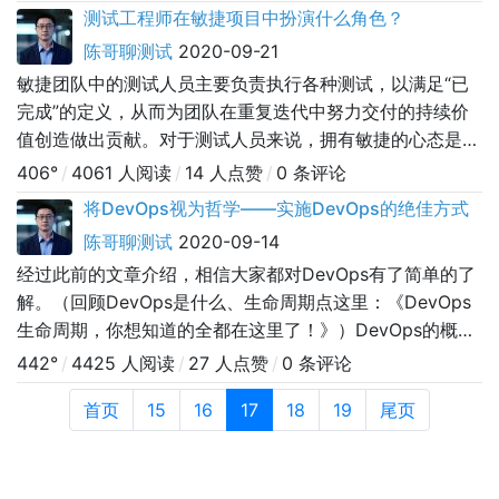
提供最好的产品。许多困难的根本原因是缺乏沟通，对于许
测试工程师在敏捷项目中扮演什么角色？
多公司来说，DevOps是解除困境的方法。根据
陈哥聊测试
2020-09-21
RightScale2016年对1060名IT专业人士进行的云端状态调
敏捷团队中的测试人员主要负责执行各种测试，以满足“已
查，81%的大企
完成”的定义，从而为团队在重复迭代中努力交付的持续价
值创造做出贡献。对于测试人员来说，拥有敏捷的心态是至
关重要的，如果没有敏捷的思维方式，他们可能就不能果断
406°
/
4061 人阅读
/
14 人点赞
/
0 条评论
地计划、划分优先级并执行他们的任务，因此会无意中影响
将DevOps视为哲学——实施DevOps的绝佳方式
团队满足迭代目标的能力。敏捷的思维方式是测试人员展示
陈哥聊测试
2020-09-14
正确行为的先决条件，这些行为能够加速整个团队的性能。
经过此前的文章介绍，相信大家都对DevOps有了简单的了
为了在敏捷项目中取得成功，测试人
解。（回顾DevOps是什么、生命周期点这里：《DevOps
生命周期，你想知道的全都在这里了！》）DevOps的概念
和工具在近些年呈现如火如荼的趋势，且根据预测将持续增
442°
/
4425 人阅读
/
27 人点赞
/
0 条评论
长。但DevOps并非一朝一夕就能实现，而是需要在循序渐
首页
15
16
17
18
19
尾页
进的使用中愈发熟练、完善。您可能已经注意到，人们决心
在他们的环境中实现DevOps，并期望从中获得更大的好
处。诚然，