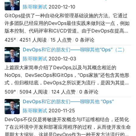
陈哥聊测试
2020-12-10
GitOps提供了一种自动化和管理基础设施的方法。它通过
许多团队已经应用的DevOps最佳实践来做到这一点，例如
版本控制、代码评审和CI/CD管道。由于DevOps在提高生
产率和软件质量方面的巨大潜力，许多公司一直采用
425°
/
4251 人阅读
/
15 人点赞
/
0 条评论
DevOps。在这个过程中，我们已经找到了自动化软件开发
DevOps和它的朋友们——聊聊其他“Ops”（二）
生命周期的方法。然而，在基础设施设置和部署方面，它仍
陈哥聊测试
2020-12-03
然主要是一个手动过程。使用GitOps，团队可以自动化基
上篇跟大家简单介绍了DevOps,以及与其概念相近的
础设施配置
NoOps、DevSecOps和GitOps，“Ops家族”还包含其他形
式，但归根结底，DevOps之所以更为流行，是因为其提供
了改进工作流程的最全面的方法，因而被广泛应用。
509°
/
5094 人阅读
/
124 人点赞
/
0 条评论
DevOpsvs.ITOps接下来，我们将更仔细地了解一下
DevOps和它的朋友们——聊聊其他 “Ops”
ITOps。许多开发人员将ITOps视为DevOps更传统的版
陈哥聊测试
2020-11-25
本，但实际上它不止于此。ITOps在许多
DevOps不仅仅是将敏捷开发概念与IT运维相结合，还简化
了在云环境中开发和部署应用程序的过程，从而使开发生命
周期大大缩短。这就是DevOps作为一种开发方法流行的原