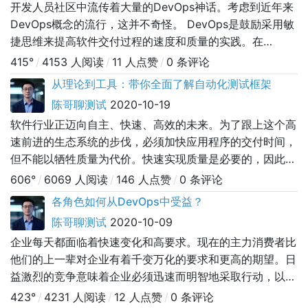
开发人员社区中流传着大量的DevOps神话。考虑到近年来
分。此度量描述服务运行的时间
DevOps概念的流行，这并不奇怪。 DevOps是鼓励采用敏
捷思维来提高软件交付过程的速度和质量的实践。在
DevOps中，开发团队与运维团队的相互合作，贯穿整个软
415°
/
4153 人阅读
/
11 人点赞
/
0 条评论
件生命周期，二者对自己的具体任务负责但并不真正在一起
从理论到工具：带你全面了解自动化测试框架
工作。 如果实施得当，DevOps方法可以为组织带来显著的
陈哥聊测试
2020-10-19
积极影响。它可以降低成本，提高效率，并使开发团队的工
软件行业正迈向自主、快速、高效的未来。为了跟上这个高
作更加精简
速前进的生态系统的步伐，必须加快应用程序的交付时间，
但不能以牺牲质量为代价。快速实现质量是必要的，因此质
量保证得到了很多关注。为了满足卓越的质量和更快的上市
606°
/
6069 人阅读
/
146 人点赞
/
0 条评论
时间的需求，自动化测试将被优先考虑。对于微型、小型和
各角色如何从DevOps中受益？
中型企业(SMEs)来说，自动化自身的测试过程是非常必要
陈哥聊测试
2020-10-09
的，而最关键的方面是选择正确的自动化测试框架。什么是
企业每天都面临着快速变化和高要求。现在的主力消费者比
自动化测试框架？自动化测
他们的上一辈对企业有着千变万化的要求和更高的期望。日
益激烈的竞争意味着企业必须迅速而明智地采取行动，以保
住自己的市场份额。企业不断与竞争对手竞争，努力为客户
423°
/
4231 人阅读
/
12 人点赞
/
0 条评论