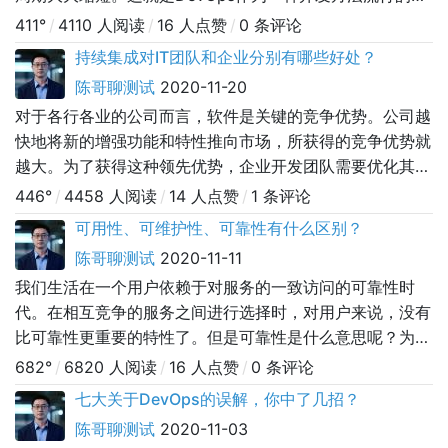
因。即使在今天，DevOps仍然是大多数优化管道的核心。
411°
/
4110 人阅读
/
16 人点赞
/
0 条评论
持续交付变成了规范，而不是要实现的目标。应用的开发是
持续集成对IT团队和企业分别有哪些好处？
迭代的，新的更新被推送到云端，用zerodown代替部分或
陈哥聊测试
2020-11-20
整个环境。因为有了DevOps，即使是大型的多部分更新也
对于各行各业的公司而言，软件是关键的竞争优势。公司越
更加易
快地将新的增强功能和特性推向市场，所获得的竞争优势就
越大。为了获得这种领先优势，企业开发团队需要优化其工
作流程以提高效率、质量和可靠性。因此，开发团队采用持
446°
/
4458 人阅读
/
14 人点赞
/
1 条评论
续集成（CI）来加速和自动化软件交付生命周期。CI是持续
可用性、可维护性、可靠性有什么区别？
交付（CD）不可或缺的DevOps流程，它将代码提交到源
陈哥聊测试
2020-11-11
代码管理中，并自动“持续”执行构建。持续集成代码以使IT
我们生活在一个用户依赖于对服务的一致访问的可靠性时
团队及其业务同行都
代。在相互竞争的服务之间进行选择时，对用户来说，没有
比可靠性更重要的特性了。但是可靠性是什么意思呢？为了
回答这个问题，我们将根据可靠性工程中的其他度量来分解
682°
/
6820 人阅读
/
16 人点赞
/
0 条评论
可靠性：可用性和可维护性。区分这些术语并不是语义问
七大关于DevOps的误解，你中了几招？
题。了解这些差异可以帮助您更好地将开发工作的优先级放
陈哥聊测试
2020-11-03
在客户的满意度上。可用性可用性是可靠性最简单的组成部