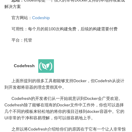
总结：
Codeship
是一个强大的带有
Docker
支持的本地持续集成
解决方案
官方网站：
Codeship
可用性：每个月的前
100
次构建免费，后续的构建需要付费
平台：托管
Codefresh
上面所提到的很多工具都能够支持
Docker
，但
Codefrsh
从设计
到开发都将容器的理念贯彻其中。
Codefresh的开发者们从一开始就意识到
Docker
会广受欢迎。
Codefresh
除了能够在现有的
Docker
文件中工作外，你也可以选择
几个不同的模板来轻松地的将你的项目迁移到
docker
容器中。它的
UI
非常的干净和容易理解，你可以很容易地上手。
之所以将
Codefresh
介绍给你们的原因在于它有一个让人非常惊