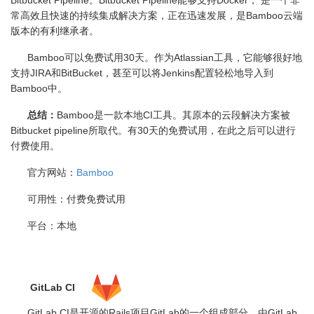
Bitbucket Pipeline
。
Bitbucket Pipeline
能够支持
Docker
， 是一个非
常高效且快速的持续集成解决方案，正在迅速发展，是
Bamboo
云端
版本的有利继承者。
Bamboo可以免费试用
30
天。作为
Atlassian
工具，它能够很好地
支持
JIRA
和
BitBucket
，甚至可以将
Jenkins
配置轻松地导入到
Bamboo
中。
总结：
Bamboo
是一款本地
CI
工具。其原本的云段解决方案被
Bitbucket pipeline
所取代。有
30
天的免费试用，在此之后可以进行
付费使用。
官方网站：
Bamboo
可用性：付费免费试用
平台：本地
GitLab CI
GitLab CI是开源的
Rails
项目
GitLab
的一个组成部分，由
GitLab