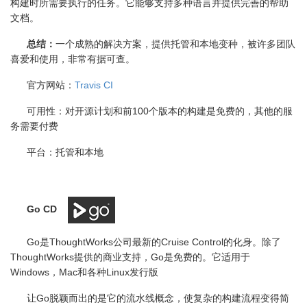
构建时所需要执行的任务。它能够支持多种语言并提供完善的帮助
文档。
总结：
一个成熟的解决方案，提供托管和本地变种，被许多团队
喜爱和使用，非常有据可查。
官方网站：
Travis CI
可用性：对开源计划和前
100
个版本的构建是免费的，其他的服
务需要付费
平台：托管和本地
Go CD
Go是
ThoughtWorks
公司最新的
Cruise Control
的化身。除了
ThoughtWorks
提供的商业支持，
Go
是免费的。它适用于
Windows
，
Mac
和各种
Linux
发行版
让
Go
脱颖而出的是它的流水线概念，使复杂的构建流程变得简