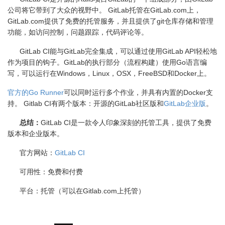
公司将它带到了大众的视野中。
GitLab
托管在
GitLab.com
上，
GitLab.com
提供了免费的托管服务，并且提供了
git
仓库存储和管理
功能，如访问控制，问题跟踪，代码评论等。
GitLab CI能与
GitLab
完全集成，可以通过使用
GitLab API
轻松地
作为项目的钩子。
GitLab
的执行部分（流程构建）使用
Go
语言编
写，可以运行在
Windows
，
Linux
，
OSX
，
FreeBSD
和
Docker
上。
官方的Go Runner
可以同时运行多个作业，并具有内置的
Docker
支
持。
Gitlab CI
有两个版本：开源的
GitLab
社区版和
GitLab
企业版
。
总结：
GitLab CI
是一款令人印象深刻的托管工具，提供了免费
版本和企业版本。
官方网站：
GitLab CI
可用性：免费和付费
平台：托管（可以在
Gitlab.com
上托管）