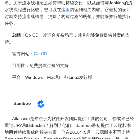
单。关于流水线概念是如何帮助持续交付，以及如何与
Jenkins
的流
水线流程进行比较，您可以在
这里
阅读到相关内容。它最初的设计
时就支持流水线概念，消除了构建过程的瓶颈，并能够并行地执行
任务。
总结：
Go CD
非常适合复杂场景，并且能够免费提供付费的支
持。
官方网站：
Go CD
可用性：免费提供付费的支持
平台：
Windows
，
Mac
和一些
Linux
发行版
Bamboo
Atlassian是专注于为软件开发团队提供工具的公司，你或许已经
通过
JIRA
和
Bitbucket
了解到了他们。
Bamboo
最初提供了云端和本
地两种持续集成的解决方案，但在
2016
年
5
月，云端版本不再支持