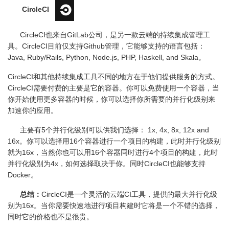
CircleCI
CircleCI也来自
GitLab
公司，是另一款云端的持续集成管理工
具。
CircleCI
目前仅支持
Github
管理，它能够支持的语言包括：
Java, Ruby/Rails, Python, Node.js, PHP, Haskell, and Skala
。
CircleCI和其他持续集成工具不同的地方在于他们提供服务的方式。
CircleCI
需要付费的主要是它的容器。你可以免费使用一个容器，当
你开始使用更多容器的时候，你可以选择你所需要的并行化级别来
加速你的应用。
主要有
5
个并行化级别可以供我们选择：
1x, 4x, 8x, 12x and
16x
。你可以选择用
16
个容器进行一个项目的构建，此时并行化级别
就为
16x
，当然你也可以用
16
个容器同时进行
4
个项目的构建，此时
并行化级别为
4x
，如何选择取决于你。同时
CircleCI
也能够支持
Docker
。
总结：
CircleCI
是一个灵活的云端
CI
工具，提供的最大并行化级
别为
16x
。当你需要快速地进行项目构建时它将是一个不错的选择，
同时它的价格也不是很贵。