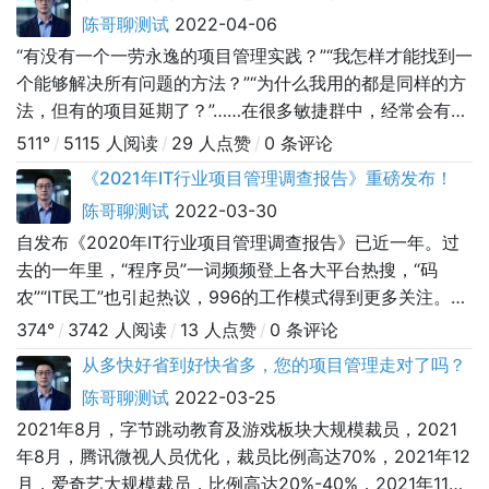
陈哥聊测试
2022-04-06
“有没有一个一劳永逸的项目管理实践？”“我怎样才能找到一
个能够解决所有问题的方法？”“为什么我用的都是同样的方
法，但有的项目延期了？”……在很多敏捷群中，经常会有人
问这些问题。那有没有一个可以解决所有问题的方法呢？答
511°
/
5115 人阅读
/
29 人点赞
/
0 条评论
案是：没有，因为没有银弹。早在1986年，弗雷德·布鲁克
《2021年IT行业项目管理调查报告》重磅发布！
斯就曾在学术角度提出：没有能解决软件危机的银弹。为什
陈哥聊测试
2022-03-30
么呢？其最根本的原因在于，软件本身有以下固有特性：复
自发布《2020年IT行业项目管理调查报告》已近一年。过
杂度：软件复杂度会
去的一年里，“程序员”一词频频登上各大平台热搜，“码
农”“IT民工”也引起热议，996的工作模式得到更多关注。基
于以上现实原因，为更好地了解行业现状，禅道项目管理软
374°
/
3742 人阅读
/
13 人点赞
/
0 条评论
件于2021年12月开展了针对IT行业的问卷调查，并撰写
从多快好省到好快省多，您的项目管理走对了吗？
《2021年IT行业项目管理调查报告》。今年的问卷新增对
陈哥聊测试
2022-03-25
项目管理问题、工作时长变化的调查，从地域、行业、公司
2021年8月，字节跳动教育及游戏板块大规模裁员，2021
规模、岗位
年8月，腾讯微视人员优化，裁员比例高达70%，2021年12
月，爱奇艺大规模裁员，比例高达20%-40%，2021年11