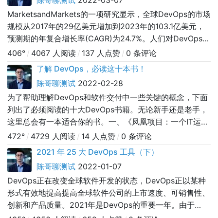
陈哥聊测试
2022-03-07
低代码和无代码工具能促进软件扩展和最大化软件的交付。
MarketsandMarkets的一项研究显示，全球DevOps的市场
下图列出了低代码工具和无代码工
规模从2017年的29亿美元增加到2023年的103.1亿美元，
预测期的年复合增长率(CAGR)为24.7%。人们对DevOps越
来越感兴趣，因为DevOps不仅能够压缩软件的交付周期，
406°
/
4067 人阅读
/
137 人点赞
/
0 条评论
还能提高交付的速度和质量。VerifiedMarketResearch还
了解 DevOps，必读这十本书！
预测，2019年全球DevSecOps市场价值为21.8
陈哥聊测试
2022-02-28
为了帮助理解DevOps和软件交付中一些关键的概念，下面
列出了必须阅读的十大DevOps书籍。无论新手还是老手，
这里总会有一本适合你的书。一、《凤凰项目：一个IT运维
的传奇故事》作者：GeneKim、KevinBehr、
472°
/
4729 人阅读
/
14 人点赞
/
0 条评论
GeorgeSpafford在其他的每一个十大必读书籍名单中，也
2021 年 25 大 DevOps 工具（下）
一定能找到这本书。这本畅销书的最新扩展版中加入了合著
陈哥聊测试
2022-01-07
者GeneKim的一个新后记，并对D
DevOps正在改变全球软件开发的状态，DevOps正以某种
形式有效地提高提高全球软件公司的上市速度、可销售性、
创新和产品质量。2021年是DevOps的重要一年。由于
DevOps跨越开发、运营、IT、安全和产品团队等等，以及