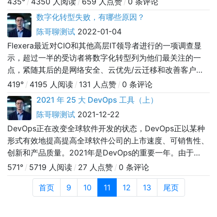
435°
/
4350 人阅读
/
659 人点赞
/
0 条评论
软件开发的不同阶段，因此有大量工具可供选择。本文介绍
数字化转型失败，有哪些原因？
目前市场上可用的一些顶级DevOps工具，同时牢记CI/CD
陈哥聊测试
2022-01-04
生命周期的重要类别。上篇为配置管理、
Flexera最近对CIO和其他高层IT领导者进行的一项调查显
示，超过一半的受访者将数字化转型列为他们最关注的一
点，紧随其后的是网络安全、云优先/云迁移和改善客户体
验，这些都紧紧依赖于数字化转型。数字化转型不再仅仅是
419°
/
4195 人阅读
/
131 人点赞
/
0 条评论
流行词；企业已经意识到，数字化转型是成功的必要条件。
2021 年 25 大 DevOps 工具（上）
尽管在转型工作中投入超过一万亿美元，但是仍然有失败的
陈哥聊测试
2021-12-22
可能。波士顿咨询团队的一项研究表明，大约70%的数字化
DevOps正在改变全球软件开发的状态，DevOps正以某种
转型项目未
形式有效地提高提高全球软件公司的上市速度、可销售性、
创新和产品质量。2021年是DevOps的重要一年。由于
DevOps跨越开发、运营、IT、安全和产品团队等等，以及
571°
/
5719 人阅读
/
27 人点赞
/
0 条评论
软件开发的不同阶段，因此有大量工具可供选择。本文介绍
首页
9
10
11
12
13
尾页
目前市场上可用的一些顶级DevOps工具，同时牢记CI/CD
生命周期的重要类别。本篇为配置管理、