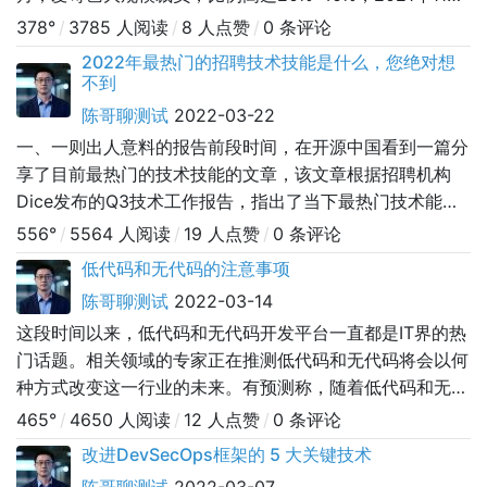
月，快手在脉脉上被爆料将裁员30%，2021年12月，蘑菇
378°
/
3785 人阅读
/
8 人点赞
/
0 条评论
街裁员，比例大概在30%，2022年1月，拼多多被爆“戏剧
2022年最热门的招聘技术技能是什么，您绝对想
化”裁员，2022年3月，互联网大厂裁员又上热搜……除了以
不到
上列举的，字节跳动、有赞等也爆出裁员风波，2
陈哥聊测试
2022-03-22
一、一则出人意料的报告前段时间，在开源中国看到一篇分
享了目前最热门的技术技能的文章，该文章根据招聘机构
Dice发布的Q3技术工作报告，指出了当下最热门技术能
力，分别是SQL、Java、Python和Linux。如下图：文章全
556°
/
5564 人阅读
/
19 人点赞
/
0 条评论
篇都在谈论并分析各项热门技术能力的需求变化，并指出一
低代码和无代码的注意事项
些增长快速的技能的未来趋势。可当我看到报告的截图时发
陈哥聊测试
2022-03-14
现，需求更高、排名第一的项目管理能力，在文中并没有详
这段时间以来，低代码和无代码开发平台一直都是IT界的热
细的提及，而
门话题。相关领域的专家正在推测低代码和无代码将会以何
种方式改变这一行业的未来。有预测称，随着低代码和无代
码产品持续刷新解决方案开发的新途径，传统的IT将会逐渐
465°
/
4650 人阅读
/
12 人点赞
/
0 条评论
衰落。不过，在讨论低代码和无代码的后续发展之前，我们
改进DevSecOps框架的 5 大关键技术
需要先知道这些术语的真正含义。什么是低代码/无代码？